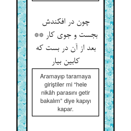
چون در افکندش
بجست و جوی کار **
بعد از آن در بست که
کابین بیار
Aramayıp taramaya
giriştiler mi “hele
nikâh parasını getir
bakalım” diye kapıyı
kapar.