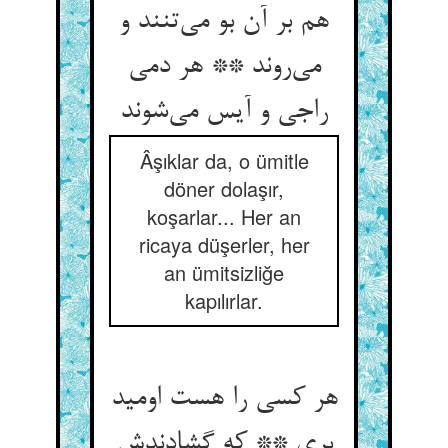
هم بر آن بو می‌تنند و
می‌روند ** هر دمی
راجی و آیس می‌شوند
Âşıklar da, o ümitle
döner dolaşır,
koşarlar... Her an
ricaya düşerler, her
an ümitsizliğe
kapılırlar.
هر کسی را هست اومید
بری ** که گشادندش