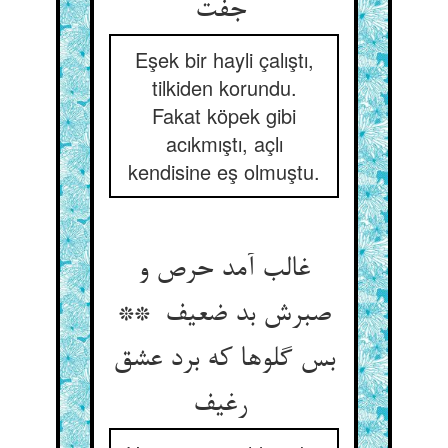
جفت
Eşek bir hayli çalıştı,
tilkiden korundu.
Fakat köpek gibi
acıkmıştı, açlı
kendisine eş olmuştu.
غالب آمد حرص و
صبرش بد ضعیف **
بس گلوها که برد عشق
رغیف