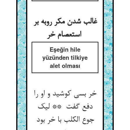
غالب شدن مکر روبه بر
استعصام خر
Eşeğin hile
yüzünden tilkiye
alet olması
خر بسی کوشید و او را
دفع گفت ** لیک
جوع الکلب با خر بود