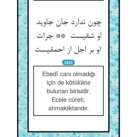
چون ندارد جان جاوید
او شقیست ** جرات
او بر اجل از احمقیست
2825
Ebedî canı olmadığı
için de kötülükte
bulunan birisidir.
Ecele cüreti,
ahmaklıktandır.