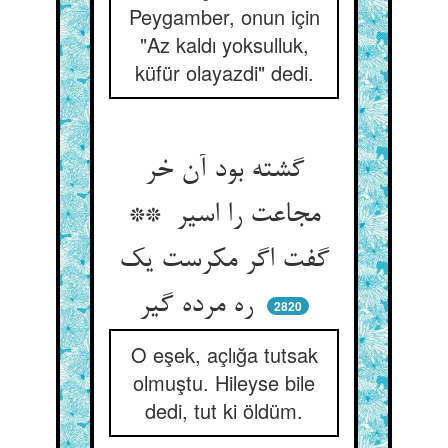
Peygamber, onun için
"Az kaldı yoksulluk,
küfür olayazdi" dedi.
گشته بود آن خر
مجاعت را اسیر **
گفت اگر مکرست یک
ره مرده گیر
2820
O eşek, açlığa tutsak
olmuştu. Hileyse bile
dedi, tut ki öldüm.