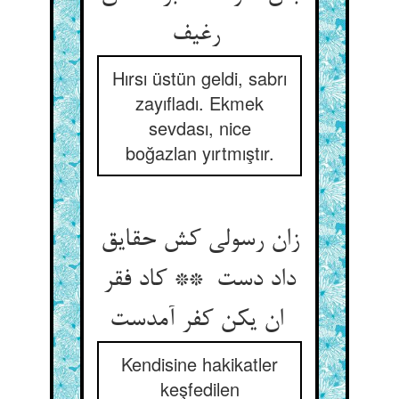
رغیف
Hırsı üstün geldi, sabrı
zayıfladı. Ekmek
sevdası, nice
boğazlan yırtmıştır.
زان رسولی کش حقایق
داد دست ** کاد فقر
ان یکن کفر آمدست
Kendisine hakikatler
keşfedilen