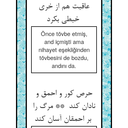
عاقبت هم از خری
خبطی بکرد
Önce tövbe etmiş,
and içmişti ama
nihayet eşekliğinden
tövbesini de bozdu,
andını da.
حرص کور و احمق و
نادان کند ** مرگ را
بر احمقان آسان کند