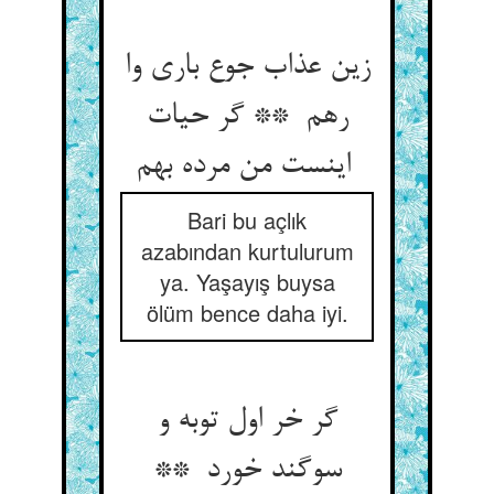
زین عذاب جوع باری وا
رهم ** گر حیات
اینست من مرده بهم
Bari bu açlık
azabından kurtulurum
ya. Yaşayış buysa
ölüm bence daha iyi.
گر خر اول توبه و
سوگند خورد **