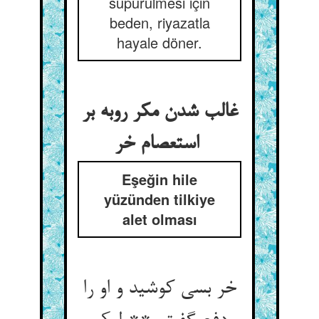
süpürülmesi için
beden, riyazatla
hayale döner.
غالب شدن مکر روبه بر
استعصام خر
Eşeğin hile
yüzünden tilkiye
alet olması
خر بسی کوشید و او را