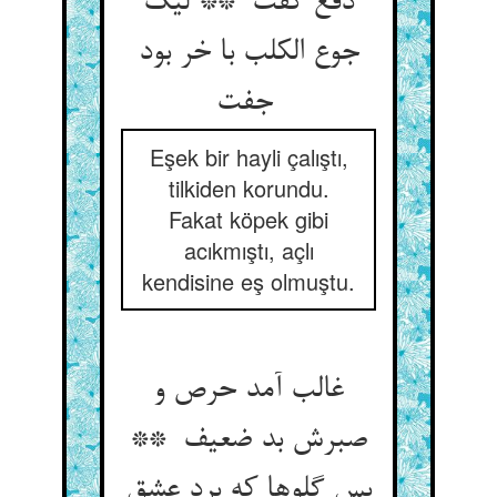
دفع گفت ** لیک
جوع الکلب با خر بود
جفت
Eşek bir hayli çalıştı,
tilkiden korundu.
Fakat köpek gibi
acıkmıştı, açlı
kendisine eş olmuştu.
غالب آمد حرص و
صبرش بد ضعیف **
بس گلوها که برد عشق