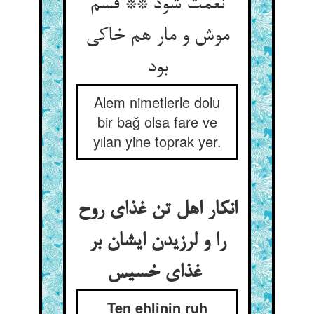
نعمت شود ** قسم
موش و مار هم خاکی
بود
Alem nimetlerle dolu
bir bağ olsa fare ve
yılan yine toprak yer.
انکار اهل تن غذای روح
را و لرزیدن ایشان بر
غذای خسیس
Ten ehlinin ruh