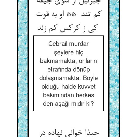
جبرئیل ار سوی جیفه
کم تند ** او به قوت
کی ز کرکس کم زند
Cebrail murdar
şeylere hiç
bakmamakta, onların
etrafında dönüp
dolaşmamakta. Böyle
olduğu halde kuvvet
bakımından herkes
den aşağı mıdır ki?
حبذا خوانی نهاده در