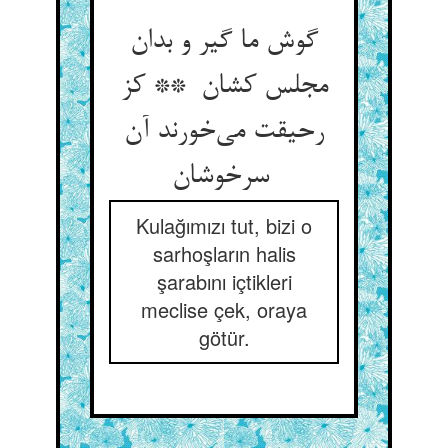
گوش ما گیر و بدان
مجلس کشان ** کز
رحیقت می‌خورند آن
سرخوشان
Kulağımızı tut, bizi o
sarhoşların halis
şarabını içtikleri
meclise çek, oraya
götür.