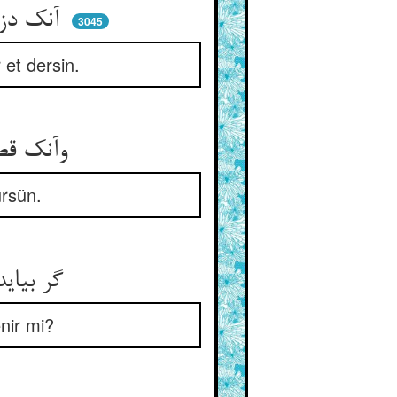
آنک دزدد مال تو گویی بگیر ** دست و پایش را ببر سازش اسیر
3045
r et dersin.
وآنک قصد عورت تو می‌کند ** صد هزاران خشم از تو می‌دمد
ürsün.
گر بیاید سیل و رخت تو برد ** هیچ با سیل آورد کینی خرد
enir mi?