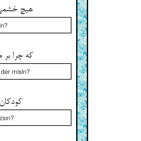
هیچ خشمی آیدت بر چوب سقف ** هیچ اندر کین او باشی تو وقف
in?
که چرا بر من زد و دستم شکست ** او عدو و خصم جان من بدست
der misin?
کودکان خرد را چون می‌زنی ** چون بزرگان را منزه می‌کنی
zsın?