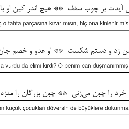
ç o tahta parçasına kızar mısın, hiç ona kinlenir mis
a vurdu da elimi kırdı? O benim can düşmanımmış 
n küçük çocukları döversin de büyüklere dokunma