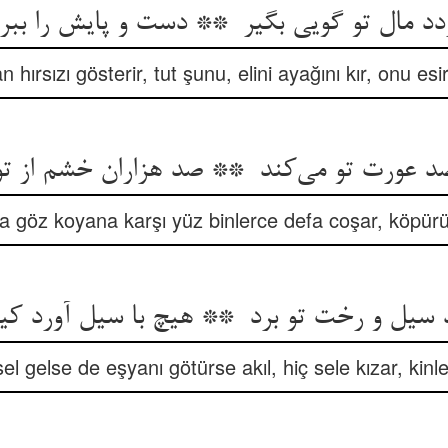
n hırsızı gösterir, tut şunu, elini ayağını kır, onu esi
a göz koyana karşı yüz binlerce defa coşar, köpür
el gelse de eşyanı götürse akıl, hiç sele kızar, kinl