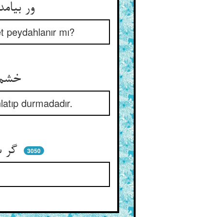
ور بیامد باد و دستارت ربود ** کی ترا با باد دل خشمی نمود
et peydahlanır mı?
خشم در تو شد بیان اختیار ** تا نگویی جبریانه اعتذار
nlatıp durmadadır.
گر شتربان اشتری را می‌زند ** آن شتر قصد زننده می‌کند
3050
.