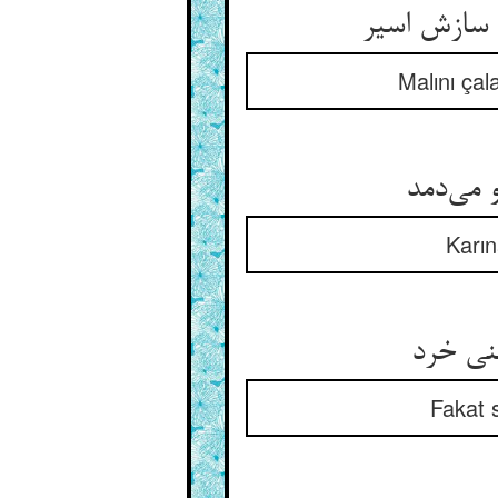
Malını çala
Karın
Fakat s