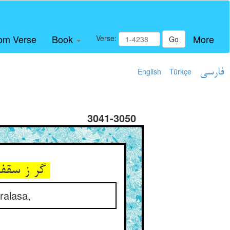
om Verse
Book
More
Verse:
Go
English
Türkçe
فارسی
3041-3050
گر ز سقف خانه چوبی بشکند ** بر تو افتد سخت مجروحت کند
ralasa,