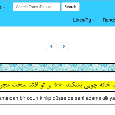
le
Search
Lines/Pg
Rand
amından bir odun kırılıp düşse de seni adamakıllı ya