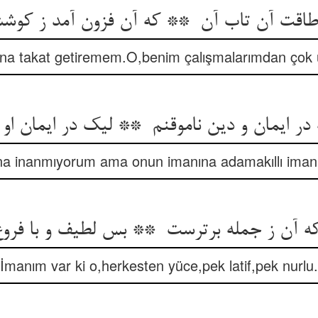
na takat getiremem.O,benim çalışmalarımdan çok 
na inanmıyorum ama onun imanına adamakıllı iman 
İmanım var ki o,herkesten yüce,pek latif,pek nurlu.