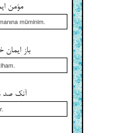
مؤمن ایمان اویم در نهان ** گرچه مهرم هست محکم بر دهان
 imanına müminim.
باز ایمان خود گر ایمان شماست ** نه بدان میلستم و نه مشتهاست
tiham.
آنک صد میلش سوی ایمان بود ** چون شما را دید آن فاتر شود
r.