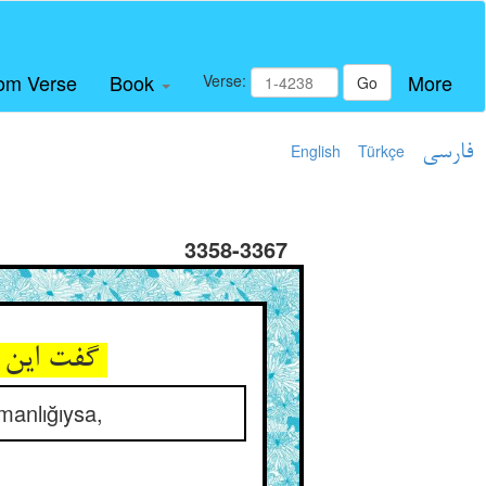
om Verse
Book
More
Verse:
Go
English
Türkçe
فارسی
3358-3367
گفت این ایمان اگر هست ای مرید ** آنک دارد شیخ عالم بایزید
manlığıysa,