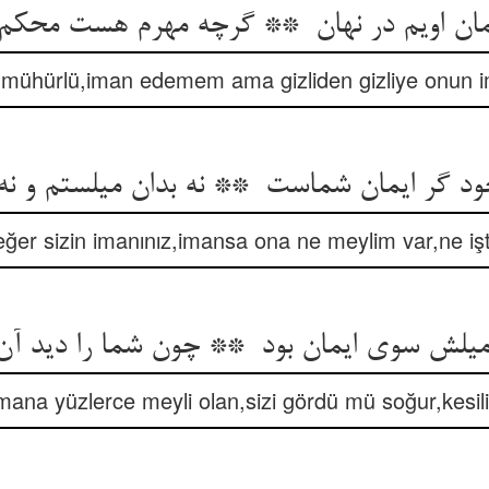
 mühürlü,iman edemem ama gizliden gizliye onun
eğer sizin imanınız,imansa ona ne meylim var,ne iş
mana yüzlerce meyli olan,sizi gördü mü soğur,kesili