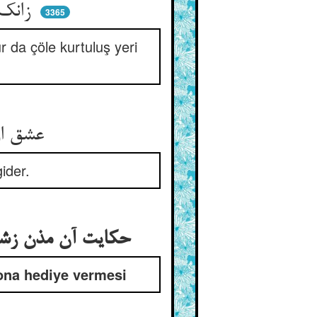
زانک نامی بیند و معنیش نی ** چون بیابان را مفازه گفتنی
3365
r da çöle kurtuluş yeri
عشق او ز آورد ایمان بفسرد ** چون به ایمان شما او بنگرد
ider.
حکایت آن مذن زشت آواز کی در کافرستان بانگ نماز داد و مرد کافری او را هدیه داد
 ona hediye vermesi