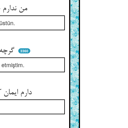
من ندارم طاقت آن تاب آن ** که آن فزون آمد ز کوششهای جان
üstün.
گرچه در ایمان و دین ناموقنم ** لیک در ایمان او بس مؤمنم
3360
etmiştim.
دارم ایمان که آن ز جمله برترست ** بس لطیف و با فروغ و با فرست