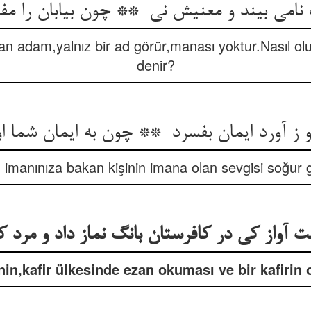
n adam,yalnız bir ad görür,manası yoktur.Nasıl olu
denir?
n imanınıza bakan kişinin imana olan sevgisi soğur g
nin,kafir ülkesinde ezan okuması ve bir kafirin