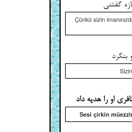
Çünkü sizin imanınızda
Sizi
Sesi çirkin müezzi