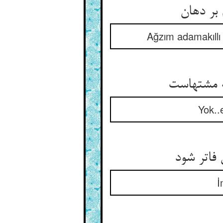
Ağzım adamakıllı
Yok..
İ