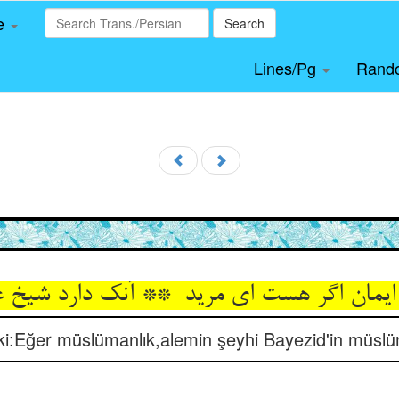
le
Search
Lines/Pg
Rand
 ki:Eğer müslümanlık,alemin şeyhi Bayezid'in müslü