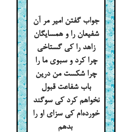
جواب گفتن امیر مر آن
شفیعان را و همسایگان
زاهد را کی گستاخی
چرا کرد و سبوی ما را
چرا شکست من درین
باب شفاعت قبول
نخواهم کرد کی سوگند
خورده‌ام کی سزای او را
بدهم