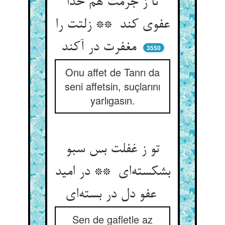
تا ز جرمت هم خدا
عفوی کند ** زلتت را
مغفرت در آکند
3550
Onu affet de Tanrı da
seni affetsin, suçlarını
yarlıgasın.
تو ز غفلت بس سبو
بشکسته‌ای ** در امید
عفو دل در بسته‌ای
Sen de gafletle az