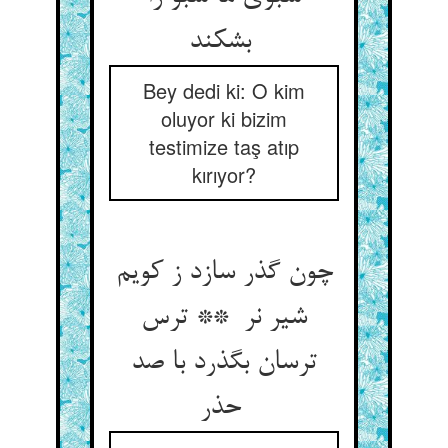
بشکند
Bey dedi ki: O kim
oluyor ki bizim
testimize taş atıp
kırıyor?
چون گذر سازد ز کویم
شیر نر ** ترس
ترسان بگذرد با صد
حذر