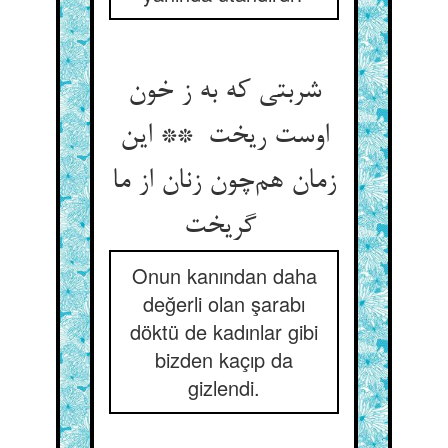
شربتی که به ز خون
اوست ریخت ** این
زمان هم‌چون زنان از ما
گریخت
Onun kanından daha
değerli olan şarabı
döktü de kadınlar gibi
bizden kaçıp da
gizlendi.