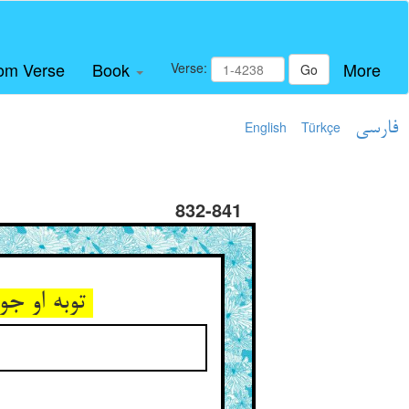
om Verse
Book
More
Verse:
Go
English
Türkçe
فارسی
832-841
توبه او جوید که کردست او گناه ** آه او گوید که گم کردست راه