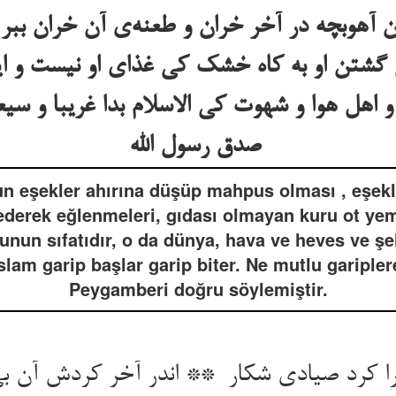
هوبچه در آخر خران و طعنه‌ی آن خران ببر
لی گشتن او به کاه خشک کی غذای او نیست و 
اهل هوا و شهوت کی الاسلام بدا غریبا و سیعو
صدق رسول الله
n eşekler ahırına düşüp mahpus olması , eşekle
ederek eğlenmeleri, gıdası olmayan kuru ot 
lunun sıfatıdır, o da dünya, hava ve heves ve şe
lam garip başlar garip biter. Ne mutlu garipler
Peygamberi doğru söylemiştir.