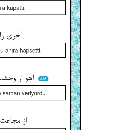
ra kapattı.
آخری را پر ز گاوان و خران ** حبس آهو کرد چون استمگران
bu ahıra hapsetti.
آهو از وحشت به هر سو می‌گریخت ** او به پیش آن خران شب کاه ریخت
835
re saman veriyordu.
از مجاعت و اشتها هر گاو و خر ** کاه را می‌خورد خوشتر از شکر