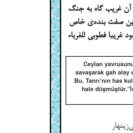
 آن غریب گاه به جنگ
این صفت بنده‌ی خاص
د غریبا فطوبی للغرباء
Ceylan yavrusunu
savaşarak gah alay 
Bu, Tanrı’nın has ku
hale düşmüştür.”İs