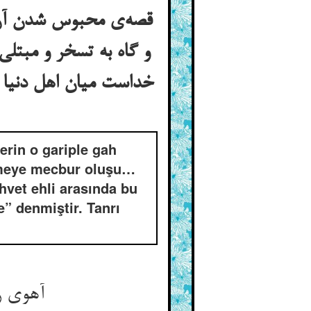
قصه‌ی محبوس شدن آن آ
و گاه به تسخر و مبت
خداست میان اهل دنیا و 
rin o gariple gah
yemeye mecbur oluşu…
hvet ehli arasında bu
e” denmiştir. Tanrı
آهوی را کرد صیادی شکار ** اندر آخر کردش آن بی‌زینهار