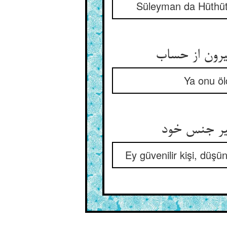
Süleyman da Hüthüt,
Ya onu öl
Ey güvenilir kişi, düş