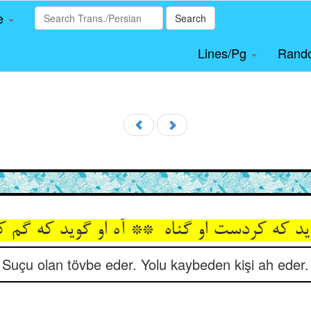
le
Search
Lines/Pg
Rand
Suçu olan tövbe eder. Yolu kaybeden kişi ah eder.