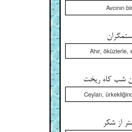
Avcının bi
Ahır, öküzlerle, 
Ceylan, ürkekliğin