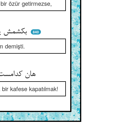
bir özür getirmezse,
بکشمش یا خود دهم او را عذاب ** یک عذاب سخت بیرون از حساب
840
m demişti.
هان کدامست آن عذاب این معتمد ** در قفص بودن به غیر جنس خود
 bir kafese kapatılmak!