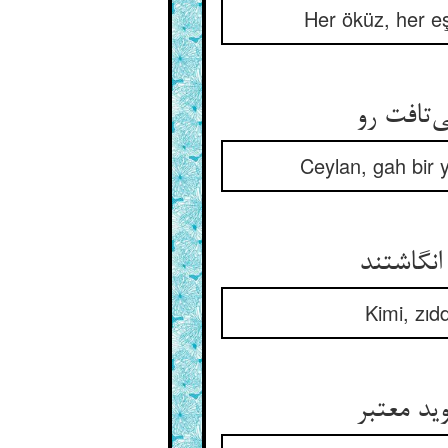
Her öküz, her eş
Ceylan, gah bir 
Kimi, zıd