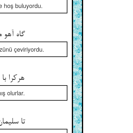
de hoş buluyordu.
گاه آهو می‌رمید از سو به سو ** گه ز دود و گرد که می‌تافت رو
zünü çeviriyordu.
هرکرا با ضد خود بگذاشتند ** آن عقوبت را چو مرگ انگاشتند
ş olurlar.
تا سلیمان گفت که آن هدهد اگر ** هجر را عذری نگوید معتبر