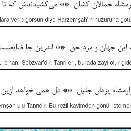
ara verip görsün diye Harzemşah’ın huzuruna götü
u cihan, Sebzvar’dır. Tanrı eri, burada zayi olur gide
mşah ulu Tanrıdır. Bu rezil kavimden gönül istemek