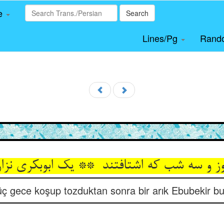
le
Search
Lines/Pg
Rand
ç gece koşup tozduktan sonra bir arık Ebubekir bula