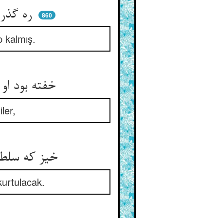
ره گذر بود و بمانده از مرض ** در یکی گوشه‌ی خرابه پر حرض
860
p kalmış.
خفته بود او در یکی کنجی خراب ** چون بدیدندش بگفتندش شتاب
ler,
خیز که سلطان ترا طالب شدست ** کز تو خواهد شهر ما از قتل رست
kurtulacak.