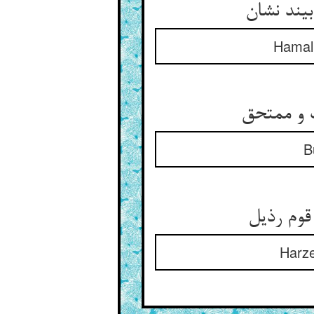
Hamall
B
Harze