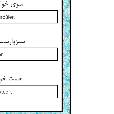
سوی خوارمشاه حمالان کشان ** می‌کشیدندش که تا بیند نشان
rdüler.
سبزوارست این جهان و مرد حق ** اندرین جا ضایعست و ممتحق
r.
هست خوارمشاه یزدان جلیل ** دل همی خواهد ازین قوم رذیل
tedir.