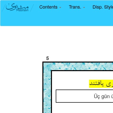
Contents
Trans.
Disp. Sty
5
Üç gün ü