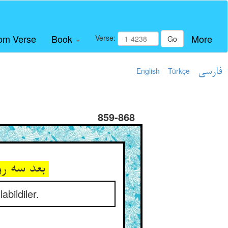
om Verse
Book
More
Verse:
Go
English
Türkçe
فارسی
859-868
بعد سه روز و سه شب که اشتافتند ** یک ابوبکری نزاری یافتند
bildiler.