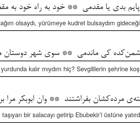
yağım olsaydı, yürümeye kudret bulsaydım gideceği
urdunda kalır mıydım hiç? Sevgililerin şehrine koş
 taşıyan bir salacayı getirip Ebubekir’i üstüne yatırdı