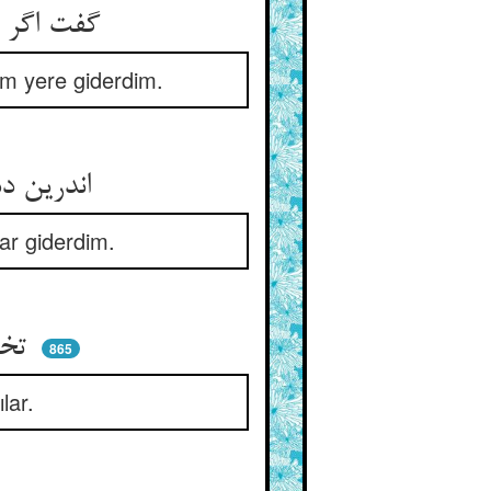
گفت اگر پایم بدی یا مقدمی ** خود به راه خود به مقصد رفتمی
m yere giderdim.
اندرین دشمن‌کده کی ماندمی ** سوی شهر دوستان می‌راندمی
ar giderdim.
تخته‌ی مرده‌کشان بفراشتند ** وان ابوبکر مرا برداشتند
865
lar.