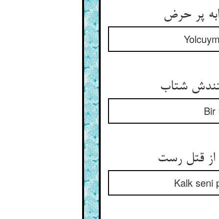
Yolcuymu
Bir
Kalk seni 