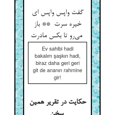
گفت واپس واپس ای
خیره سرت ** باز
می‌رو تا بکس مادرت
Ev sahibi hadi
bakalım şaşkın hadi,
biraz daha geri geri
git de ananın rahmine
gir!
حکایت در تقریر همین
سخن