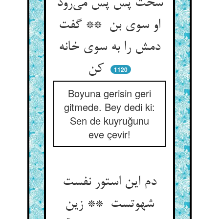
سخت پس پس می‌رود
او سوی بن ** گفت
دمش را به سوی خانه
کن
1120
Boyuna gerisin geri
gitmede. Bey dedi ki:
Sen de kuyruğunu
eve çevir!
دم این استور نفست
شهوتست ** زین