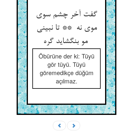
گفت آخر چشم سوی
موی نه ** تا نبینی
مو بنگشاید گره
Öbürüne der ki: Tüyü
gör tüyü. Tüyü
göremedikçe düğüm
açılmaz.