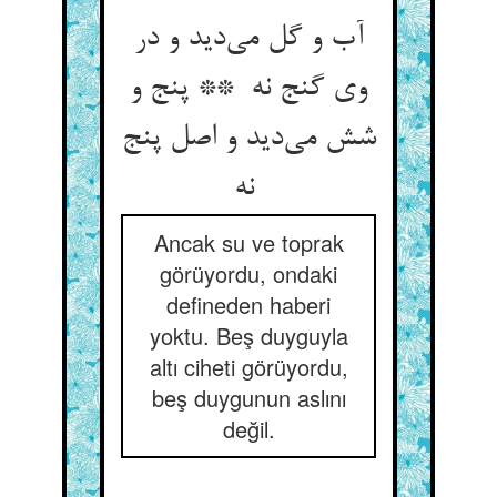
آب و گل می‌دید و در
وی گنج نه ** پنج و
شش می‌دید و اصل پنج
نه
Ancak su ve toprak
görüyordu, ondaki
defineden haberi
yoktu. Beş duyguyla
altı ciheti görüyordu,
beş duygunun aslını
değil.