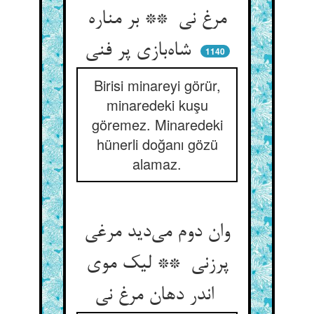
مرغ نی ** بر مناره
شاه‌بازی پر فنی
1140
Birisi minareyi görür,
minaredeki kuşu
göremez. Minaredeki
hünerli doğanı gözü
alamaz.
وان دوم می‌دید مرغی
پرزنی ** لیک موی
اندر دهان مرغ نی