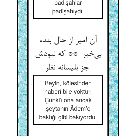
padişahlar
padişahıydı.
آن امیر از حال بنده
بی‌خبر ** که نبودش
جز بلیسانه نظر
Beyin, kölesinden
haberi bile yoktur.
Çünkü ona ancak
şeytanın Âdem’e
baktığı gibi bakıyordu.