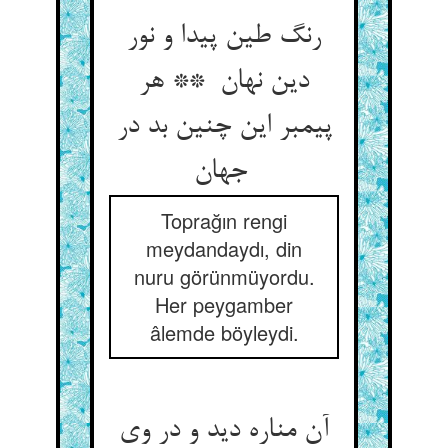
رنگ طین پیدا و نور
دین نهان ** هر
پیمبر این چنین بد در
جهان
Toprağın rengi
meydandaydı, din
nuru görünmüyordu.
Her peygamber
âlemde böyleydi.
آن مناره دید و در وی