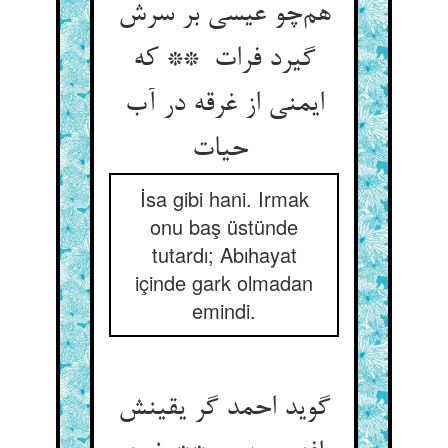
هم‌چو عیسی بر سرش
گیرد فرات ** که
ایمنی از غرقه در آب
حیات
İsa gibi hani. Irmak
onu baş üstünde
tutardı; Abıhayat
içinde gark olmadan
emindi.
گوید احمد گر یقینش