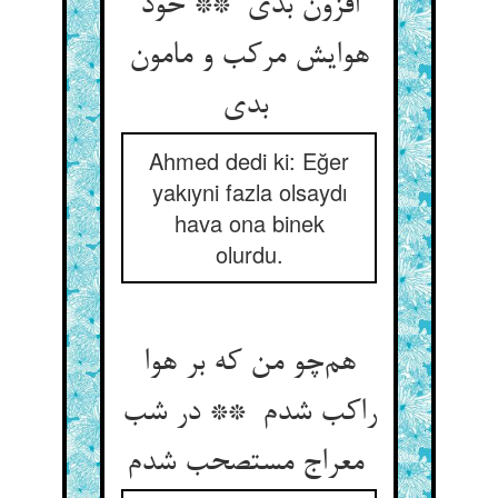
افزون بدی ** خود
هوایش مرکب و مامون
بدی
Ahmed dedi ki: Eğer
yakıyni fazla olsaydı
hava ona binek
olurdu.
هم‌چو من که بر هوا
راکب شدم ** در شب
معراج مستصحب شدم