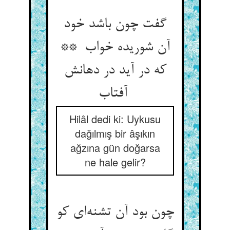
گفت چون باشد خود
آن شوریده خواب **
که در آید در دهانش
آفتاب
Hilâl dedi ki: Uykusu
dağılmış bir âşıkın
ağzına gün doğarsa
ne hale gelir?
چون بود آن تشنه‌ای کو