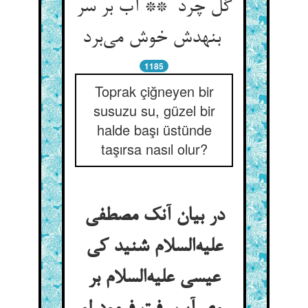
گل چرد ** آب بر سر
بنهدش خوش می‌برد
1185
Toprak çiğneyen bir
susuzu su, güzel bir
halde başı üstünde
taşırsa nasıl olur?
در بیان آنک مصطفی
علیه‌السلام شنید کی
عیسی علیه‌السلام بر