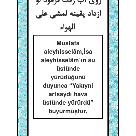
روی آب رفت فرمود لو
ازداد یقینه لمشی علی
الهواء
Mustafa
aleyhisselâm,İsa
aleyhisselâm’ın su
üstünde
yürüdüğünü
duyunca “Yakıyni
artsaydı hava
üstünde yürürdü”
buyurmuştur.