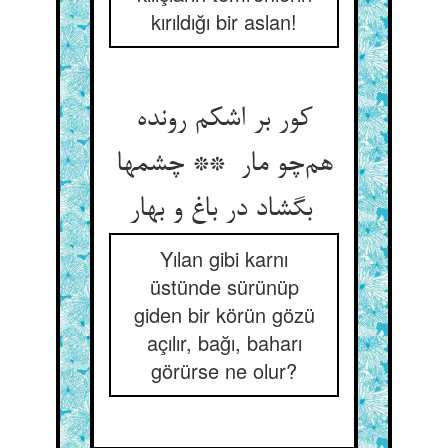
kırıldığı bir aslan!
کور بر اشکم رونده
هم‌چو مار ** چشمها
بگشاد در باغ و بهار
Yılan gibi karnı
üstünde sürünüp
giden bir körün gözü
açılır, bağı, baharı
görürse ne olur?