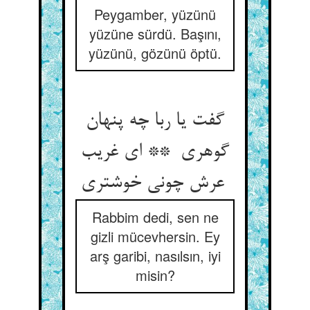
Peygamber, yüzünü
yüzüne sürdü. Başını,
yüzünü, gözünü öptü.
گفت یا ربا چه پنهان
گوهری ** ای غریب
عرش چونی خوشتری
Rabbim dedi, sen ne
gizli mücevhersin. Ey
arş garibi, nasılsın, iyi
misin?