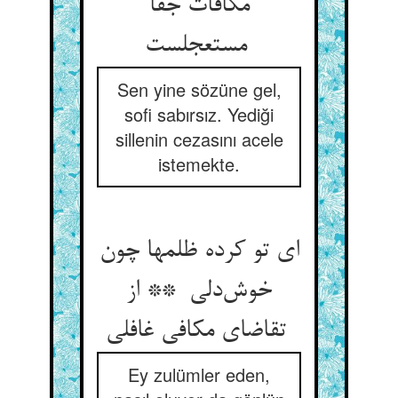
مکافات جفا
مستعجلست
Sen yine sözüne gel,
sofi sabırsız. Yediği
sillenin cezasını acele
istemekte.
ای تو کرده ظلمها چون
خوش‌دلی ** از
تقاضای مکافی غافلی
Ey zulümler eden,