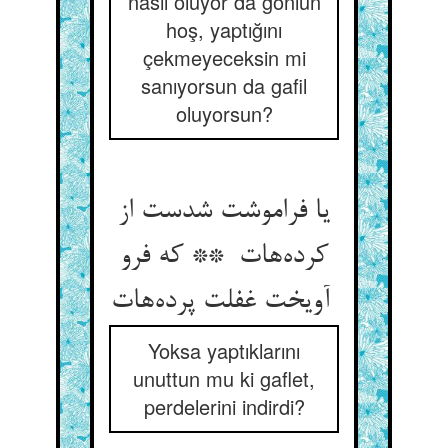
nasıl oluyor da gönlün
hoş, yaptığını
çekmeyeceksin mi
sanıyorsun da gafil
oluyorsun?
یا فراموشت شدست از
کرده‌هات ** که فرو
آویخت غفلت پرده‌هات
Yoksa yaptıklarını
unuttun mu ki gaflet,
perdelerini indirdi?