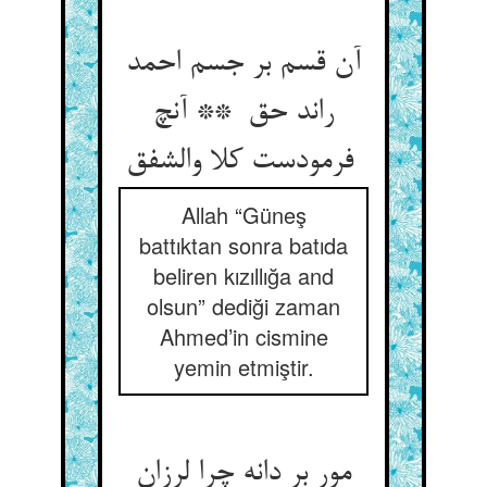
آن قسم بر جسم احمد
راند حق ** آنچ
فرمودست کلا والشفق
Allah “Güneş
battıktan sonra batıda
beliren kızıllığa and
olsun” dediği zaman
Ahmed’in cismine
yemin etmiştir.
مور بر دانه چرا لرزان