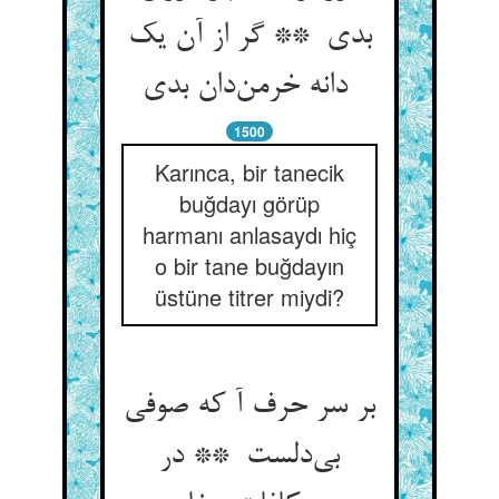
بدی ** گر از آن یک
دانه خرمن‌دان بدی
1500
Karınca, bir tanecik
buğdayı görüp
harmanı anlasaydı hiç
o bir tane buğdayın
üstüne titrer miydi?
بر سر حرف آ که صوفی
بی‌دلست ** در