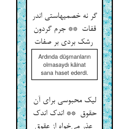
گر نه خصمیهاستی اندر
قفات ** جرم گردون
رشک بردی بر صفات
Ardında düşmanların
olmasaydı kâinat
sana haset ederdi.
لیک محبوسی برای آن
حقوق ** اندک اندک
عذر می‌خواه از عقوق