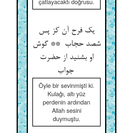
çatlayacaktı doğrusu.
یک فرح آن کز پس
شصد حجاب ** گوش
او بشنید از حضرت
جواب
Öyle bir sevinmişti ki.
Kulağı, altı yüz
perdenin ardından
Allah sesini
duymuştu.