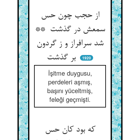
از حجب چون حس
سمعش در گذشت **
شد سرافراز و ز گردون
بر گذشت
1920
İşitme duygusu,
perdeleri aşmış,
başını yüceltmiş,
feleği geçmişti.
که بود کان حس