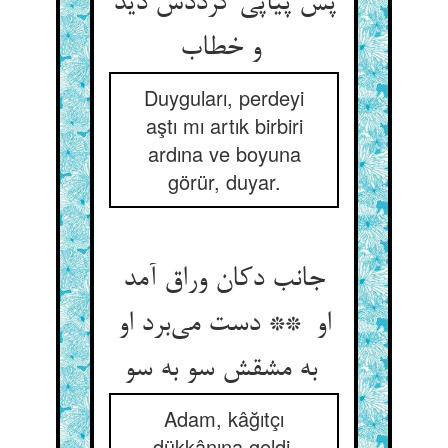
پس پیاپی گرددش دید
و خطاب
Duyguları, perdeyi
aştı mı artık birbiri
ardına ve boyuna
görür, duyar.
جانب دکان وراق آمد
او ** دست می‌برد او
به مشقش سو به سو
Adam, kâğıtçı
dükkânına geldi.