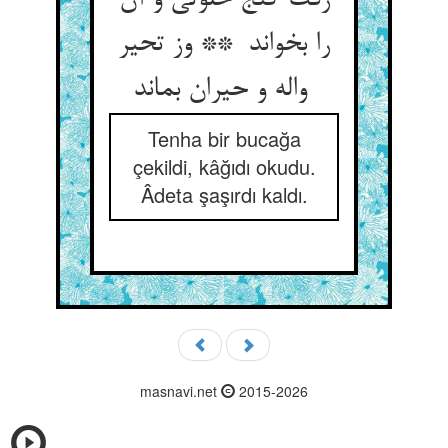
رفت کنج خلوتی و آن
را بخواند ** وز تحیر
واله و حیران بماند
Tenha bir bucağa
çekildi, kâğıdı okudu.
Âdeta şaşırdı kaldı.
masnavi.net
2015-2026