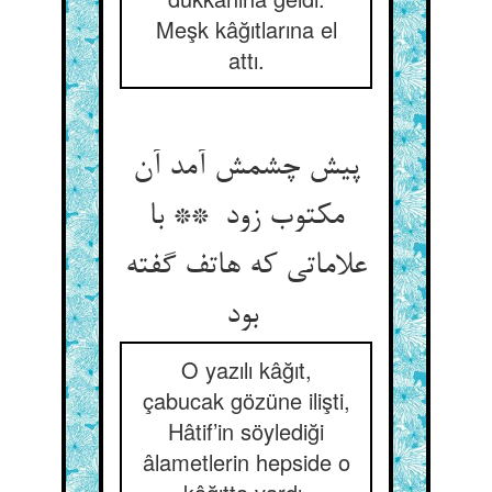
Meşk kâğıtlarına el
attı.
پیش چشمش آمد آن
مکتوب زود ** با
علاماتی که هاتف گفته
بود
O yazılı kâğıt,
çabucak gözüne ilişti,
Hâtif’in söylediği
âlametlerin hepside o