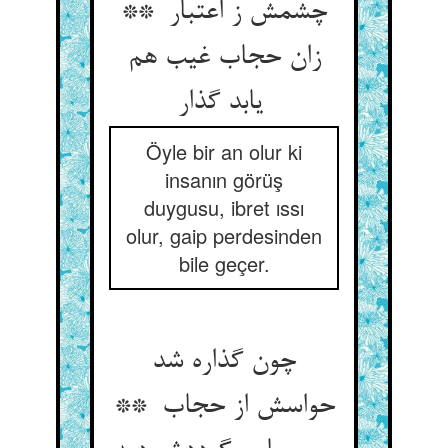
چشمش ز اعتبار **
زان حجاب غیب هم
یابد گذار
Öyle bir an olur ki
insanın görüş
duygusu, ibret ıssı
olur, gaip perdesinden
bile geçer.
چون گذاره شد
حواسش از حجاب **