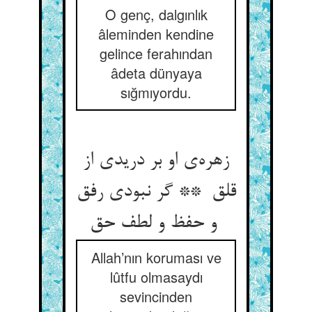
O genç, dalgınlık
âleminden kendine
gelince ferahından
âdeta dünyaya
sığmıyordu.
زهره‌ی او بر دریدی از
قلق ** گر نبودی رفق
و حفظ و لطف حق
Allah’nın koruması ve
lûtfu olmasaydı
sevincinden