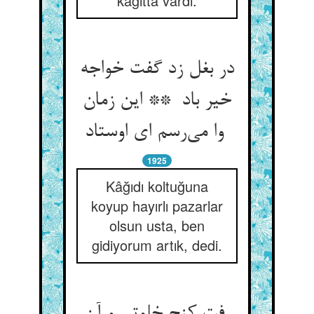
kâğıtta vardı.
در بغل زد گفت خواجه
خیر باد ** این زمان
وا می‌رسم ای اوستاد
1925
Kâğıdı koltuğuna
koyup hayırlı pazarlar
olsun usta, ben
gidiyorum artık, dedi.