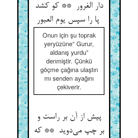
دار الغرور ** کو کشد
پا را سپس یوم العبور
Onun için şu toprak
yeryüzüne” Gurur,
aldanış yurdu”
denmiştir. Çünkü
göçme çağına ulaştın
mı senden ayağını
çekiverir.
پیش از آن بر راست و
بر چپ می‌دوید ** که