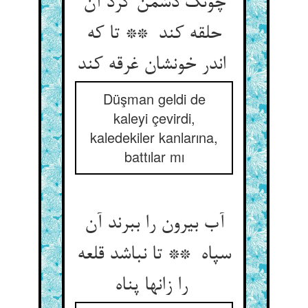
چونک دشمن گرد آن
حلقه کند ** تا که
اندر خونشان غرقه کند
Düşman geldi de
kaleyi çevirdi,
kaledekiler kanlarına,
battılar mı
آب بیرون را ببرند آن
سپاه ** تا نباشد قلعه
را زانها پناه