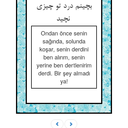
بچینم درد تو چیزی
نچید
Ondan önce senin
sağında, solunda
koşar, senin derdini
ben alırım, senin
yerine ben dertlenirim
derdi. Bir şey almadı
ya!