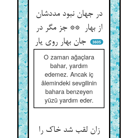
در جهان نبود مددشان
از بهار ** جز مگر در
جان بهار روی یار
3605
O zaman ağaçlara
bahar, yardım
edemez. Ancak iç
âlemindeki sevgilinin
bahara benzeyen
yüzü yardım eder.
زان لقب شد خاک را