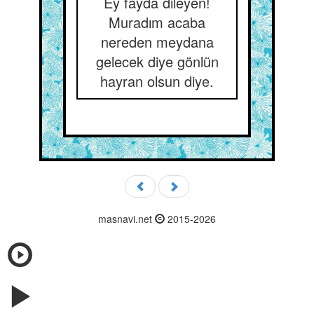
Ey fayda dileyen!
Muradım acaba
nereden meydana
gelecek diye gönlün
hayran olsun diye.
masnavi.net
2015-2026