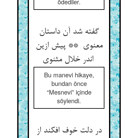
ödediler.
گفته شد آن داستان
معنوی ** پیش ازین
اندر خلال مثنوی
Bu manevi hikaye,
bundan önce
“Mesnevi” içinde
söylendi.
در دلت خوف افکند از