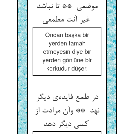
موضعی ** تا نباشد
غیر آنت مطمعی
Ondan başka bir
yerden tamah
etmeyesin diye bir
yerden gönlüne bir
korkudur düşer.
در طمع فایده‌ی دیگر
نهد ** وآن مرادت از
کسی دیگر دهد