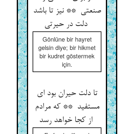
صنعتی ** نیز تا باشد
دلت در حیرتی
Gönlüne bir hayret
gelsin diye; bir hikmet
bir kudret göstermek
için.
تا دلت حیران بود ای
مستفید ** که مرادم
از کجا خواهد رسد