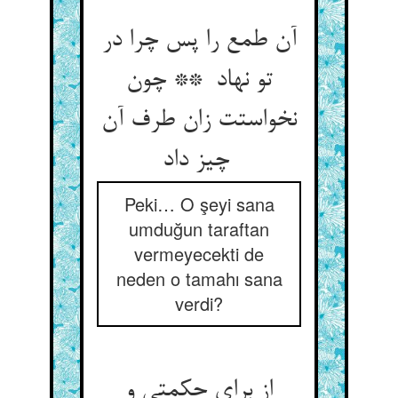
آن طمع را پس چرا در
تو نهاد ** چون
نخواستت زان طرف آن
چیز داد
Peki… O şeyi sana
umduğun taraftan
vermeyecekti de
neden o tamahı sana
verdi?
از برای حکمتی و