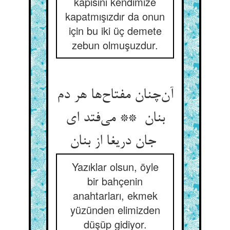
kapısını kendimize
kapatmışızdır da onun
için bu iki üç demete
zebun olmuşuzdur.
آن‌چنان مفتاح‌ها هر دم
بنان ** می‌فتد ای
جان دریغا از بنان
Yazıklar olsun, öyle
bir bahçenin
anahtarları, ekmek
yüzünden elimizden
düşüp gidiyor.