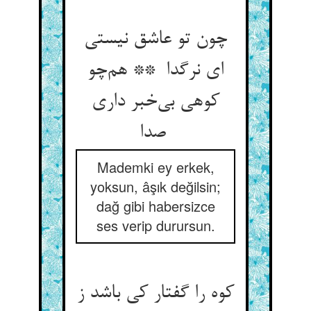
چون تو عاشق نیستی
ای نرگدا ** هم‌چو
کوهی بی‌خبر داری
صدا
Mademki ey erkek,
yoksun, âşık değilsin;
dağ gibi habersizce
ses verip durursun.
کوه را گفتار کی باشد ز