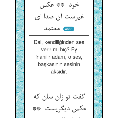
خود ** عکس
غیرست آن صدا ای
معتمد
4660
Dal, kendiliğinden ses
verir mi hiç? Ey
inanılır adam, o ses,
başkasının sesinin
aksidir.
گفت تو زان سان که
عکس دیگریست **