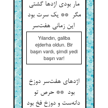
مار بودی اژدها گشتی
مگر ** یک سرت بود
این زمانی هفت‌سر
Yılandın, galiba
ejderha oldun. Bir
başın vardı, şimdi yedi
başın var!
اژدهای هفت‌سر دوزخ
بود ** حرص تو
دانه‌ست و دوزخ فخ بود