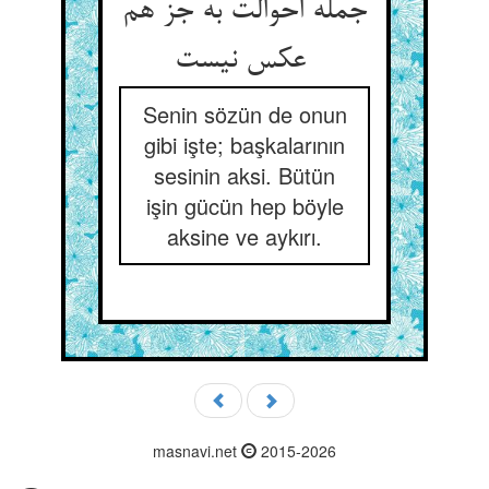
جمله احوالت به جز هم
عکس نیست
Senin sözün de onun
gibi işte; başkalarının
sesinin aksi. Bütün
işin gücün hep böyle
aksine ve aykırı.
masnavi.net
2015-2026