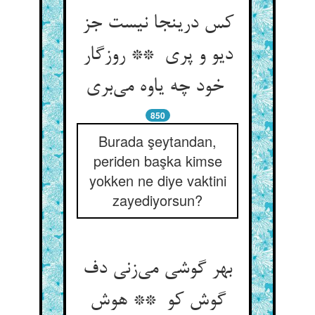
کس درینجا نیست جز
دیو و پری ** روزگار
خود چه یاوه می‌بری
850
Burada şeytandan,
periden başka kimse
yokken ne diye vaktini
zayediyorsun?
بهر گوشی می‌زنی دف
گوش کو ** هوش