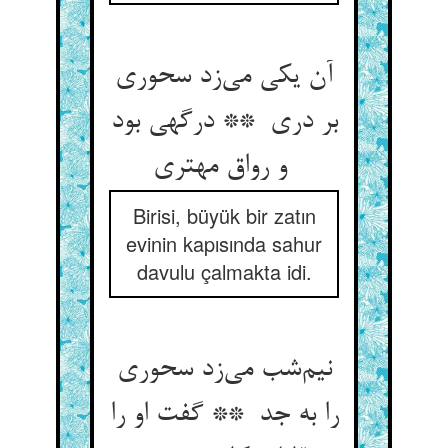
آن یکی می‌زد سحوری
بر دری ** درگهی بود
و رواق مهتری
Birisi, büyük bir zatın
evinin kapısında sahur
davulu çalmakta idi.
نیم‌شب می‌زد سحوری
را به جد ** گفت او را