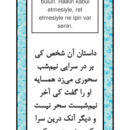
bulun. Halkın kabul
etmesiyle, ret
etmesiyle ne işin var
senin.
داستان آن شخص کی
بر در سرایی نیم‌شب
سحوری می‌زد همسایه
او را گفت کی آخر
نیم‌شبست سحر نیست
و دیگر آنک درین سرا