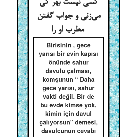
کسی نیست بهر کی
می‌زنی و جواب گفتن
مطرب او را
Birisinin , gece
yarısı bir evin kapısı
önünde sahur
davulu çalması,
komşunun “ Daha
gece yarısı, sahur
vakti değil. Bir de
bu evde kimse yok,
kimin için davul
çalıyorsun” demesi,
davulcunun cevabı