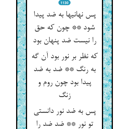
1130
پس نهانیها به ضد پیدا
شود ** چون که حق
را نیست ضد پنهان بود
که نظر بر نور بود آن گه
به رنگ ** ضد به ضد
پیدا بود چون روم و
پس به ضد نور دانستی
تو نور ** ضد ضد را