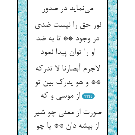
می‌‌نماید در صدور
نور حق را نیست ضدی
در وجود ** تا به ضد
او را توان پیدا نمود
لاجرم أبصارنا لا تدرکه
** و هو یدرک بین تو
1135
صورت از معنی چو شیر
از بیشه دان ** یا چو