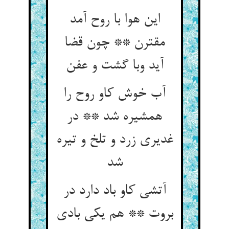
این هوا با روح آمد
مقترن ** چون قضا
آب خوش کاو روح را
همشیره شد ** در
غدیری زرد و تلخ و تیره
شد
آتشی کاو باد دارد در
بروت ** هم یکی بادی