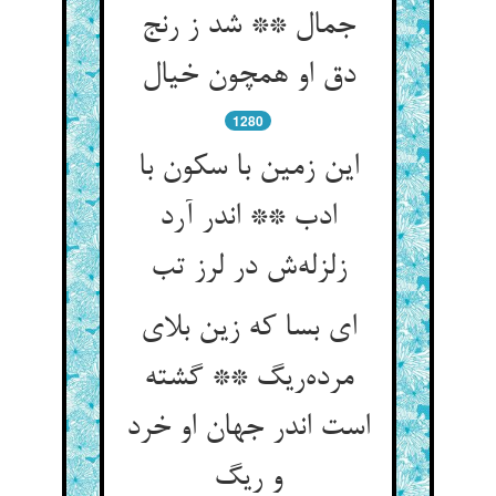
جمال ** شد ز رنج
1280
این زمین با سکون با
ادب ** اندر آرد
ای بسا که زین بلای
مرده‌‌ریگ ** گشته
است اندر جهان او خرد