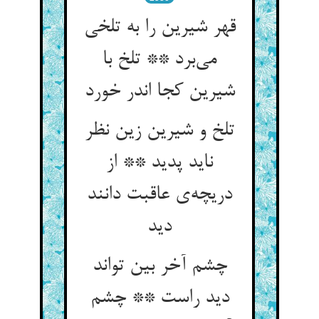
قهر شیرین را به تلخی
می‌‌برد ** تلخ با
شیرین کجا اندر خورد
تلخ و شیرین زین نظر
ناید پدید ** از
دریچه‌‌ی عاقبت دانند
دید
چشم آخر بین تواند
دید راست ** چشم