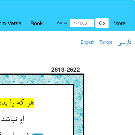
om Verse
Book
More
Verse:
Go
فارسی
Türkçe
English
2613-2622