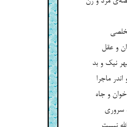
ر نیک و بد
ندر ماجرا