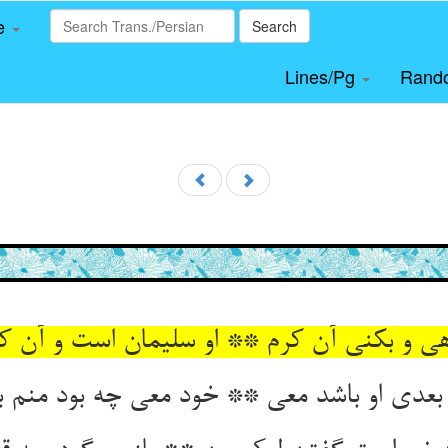
le
Search
Lines/Pg
Rand