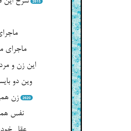
2615
این زن و مر
وین دو بای
2620