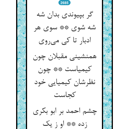
2685
گر بپیوندی بدان شه
شه شوی ** سوی هر
همنشینی مقبلان چون
کیمیاست ** چون
نظرشان کیمیایی خود
چشم احمد بر ابو بکری
زده ** او ز یک