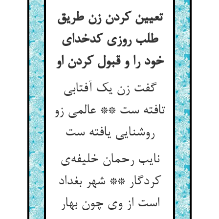
تعیین کردن زن طریق
طلب روزی کدخدای
خود را و قبول کردن او
گفت زن یک آفتابی
تافته ست ** عالمی زو
نایب رحمان خلیفه‌‌ی
کردگار ** شهر بغداد
است از وی چون بهار