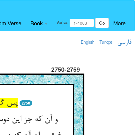
om Verse
Book
More
Verse:
Go
فارسی
Türkçe
English
2750-2759
پس گدا
2750