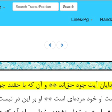
le
Search
Lines/Pg
Rand
یان آیت جود حق‌‌اند ** و آن که با حقند جود