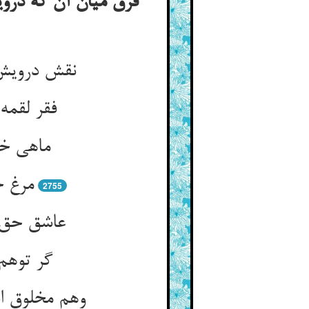
فرق میان آن که دروی
مرغ خ
2755