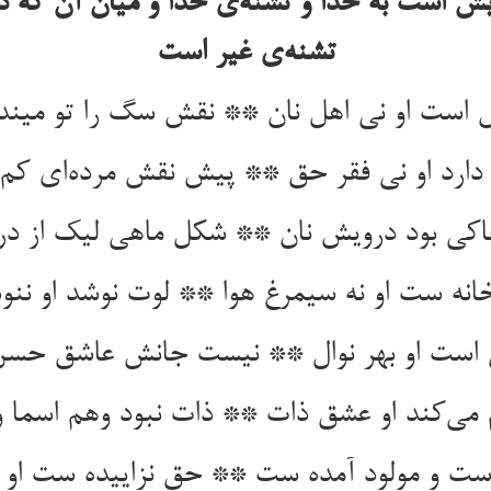
ش است به خدا و تشنه‌‌ی خدا و میان آن که 
انه ست او نه سیمرغ هوا ** لوت نوشد او ننوش