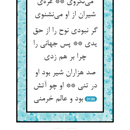
می‌‌نگروی ** غره‌‌ی
گر نبودی نوح را از حق
یدی ** پس جهانی را
صد هزاران شیر بود او
در تنی ** او چو آتش
3130