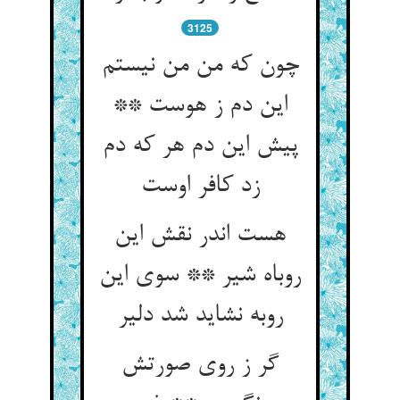
3125
چون که من من نیستم
این دم ز هوست **
پیش این دم هر که دم
هست اندر نقش این
روباه شیر ** سوی این
روبه نشاید شد دلیر
گر ز روی صورتش