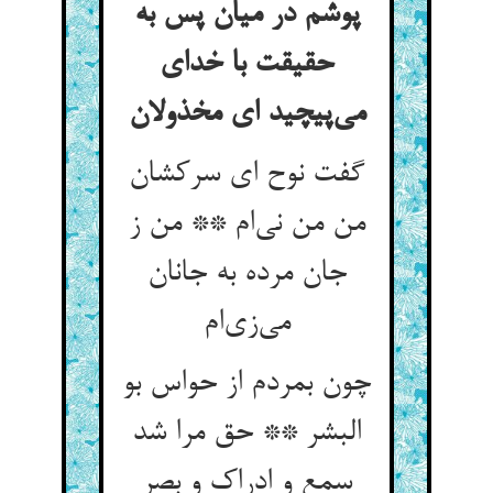
پوشم در میان پس به
حقیقت با خدای
گفت نوح ای سرکشان
من من نی‌‌ام ** من ز
جان مرده به جانان
چون بمردم از حواس بو
البشر ** حق مرا شد
سمع و ادراک و بصر