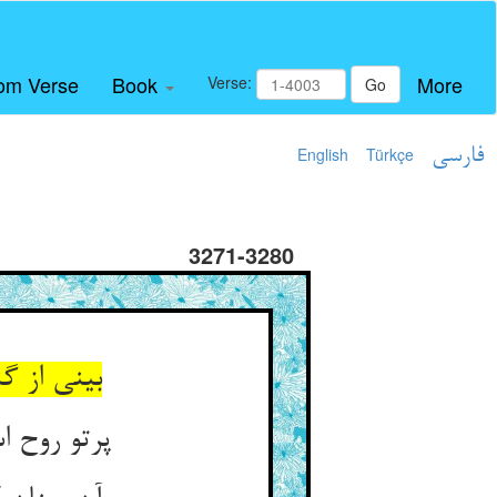
om Verse
Book
More
Verse:
Go
فارسی
Türkçe
English
3271-3280