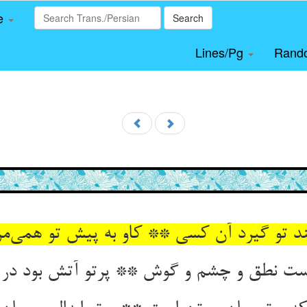
le
Search
Lines/Pg
Rand