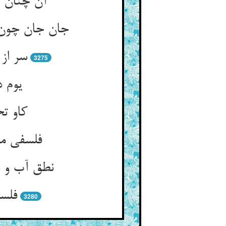
3275
یوم د
کاو ت
3280