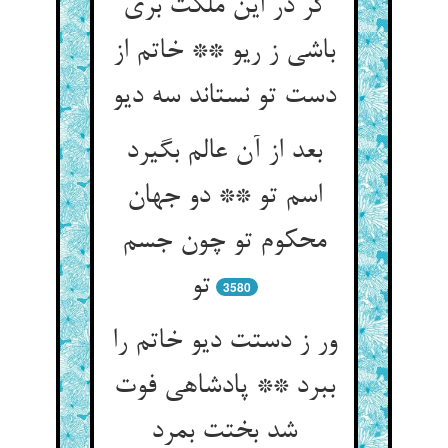
گر در این ملکت بری
باشی ز ریو ** خاتم از
دست تو نستاند سه دیو
بعد از آن عالم بگیرد
اسم تو ** دو جهان
محکوم تو چون جسم
تو
3580
ور ز دستت دیو خاتم را
ببرد ** پادشاهی فوت
شد بختت بمرد