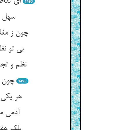
ای تقاض
1490
سهل گر
چون ز مفل
بی تو نظ
نظم و تجن
چون م
1495
هر یکی 
آدمی من
بلک هفت