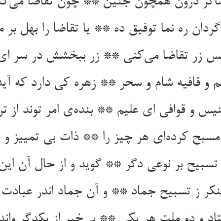
اگر درون همچون جنین ** چون تقاضا می‌کنی
دان ره نما توفیق ده ** یا تقاضا را بهل بر م
س زر تقاضا می‌کنی ** زر ببخشش در سر ای
م و قافیه شام و سحر ** زهره کی دارد که آید
یس و قوافی ای علیم ** بنده‌ی امر توند از ت
سبح کرده‌ای هر چیز را ** ذات بی تمییز و با
تسبیح بر نوعی دگر ** گوید و از حال آن این 
کر ز تسبیح جماد ** و آن جماد اندر عبادت 
اد و دو ملت هر یکی ** بی‌خبر از یکدگر وان