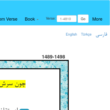
om Verse
Book
More
Verse:
Go
فارسی
Türkçe
English
1489-1498
چون سرش ب