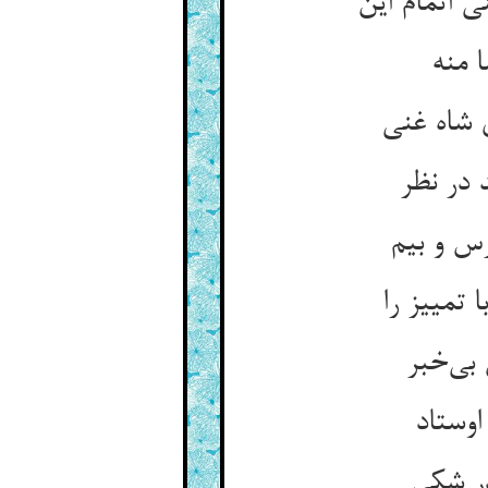
 اتمام این
ا منه
 شاه غنی
 در نظر
رس و بیم
 تمییز را
بی‌خبر
اوستاد
در شکی