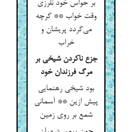
بر حواس خود نلرزی
وقت خواب ** گرچه
می‌گردد پریشان و
خراب
جزع ناکردن شیخی بر
مرگ فرزندان خود
بود شیخی رهنمایی
پیش ازین ** آسمانی
شمع بر روی زمین
چون پیمبر درمیان