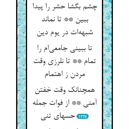
چشم بگشا حشر را پیدا
ببین ** تا نماند
شبهه‌ات در یوم دین
تا ببینی جامعی‌ام را
تمام ** تا نلرزی وقت
مردن ز اهتمام
همچنانک وقت خفتن
آمنی ** از فوات جمله
حسهای تنی
1770