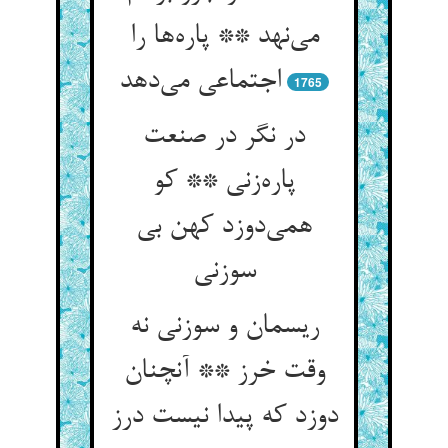
می‌نهد ** پاره‌ها را
اجتماعی می‌دهد
1765
در نگر در صنعت
پاره‌زنی ** کو
همی‌دوزد کهن بی
سوزنی
ریسمان و سوزنی نه
وقت خرز ** آنچنان
دوزد که پیدا نیست درز