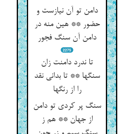
دامن تو آن نیازست و
حضور ** هین منه در
دامن آن سنگ فجور
2275
تا ندرد دامنت زان
سنگها ** تا بدانی نقد
را از رنگها
سنگ پر کردی تو دامن
از جهان ** هم ز
سنگ سیم و زر چون