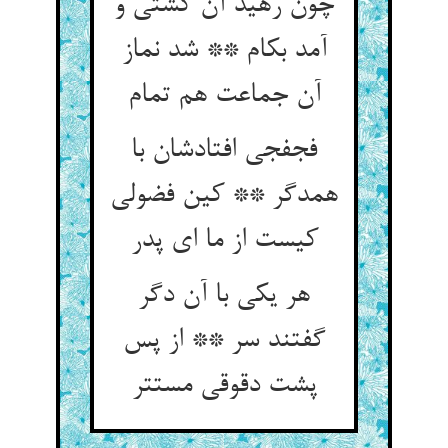
چون رهید آن کشتی و
آمد بکام ** شد نماز
آن جماعت هم تمام
فجفجی افتادشان با
همدگر ** کین فضولی
کیست از ما ای پدر
هر یکی با آن دگر
گفتند سر ** از پس
پشت دقوقی مستتر