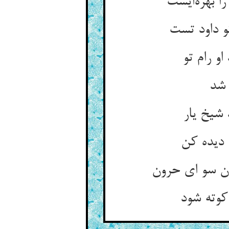
ا بهره‌ایست
 داود تست
و رام تو
 شد
شیخ یار
 دیده کن
ن سو ای حرون
کوته شود