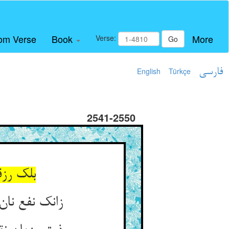
om Verse
Book
More
Verse:
Go
فارسی
Türkçe
English
2541-2550
بلک رزق
زانک نفع نا