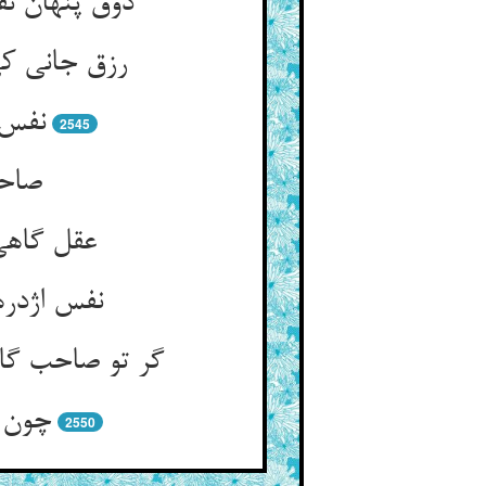
ذوق پنهان نق
رزق جانی ک
نفس 
2545
صاحب
عقل گاهی
نفس اژدره
گر تو صاحب گا
چون ب
2550