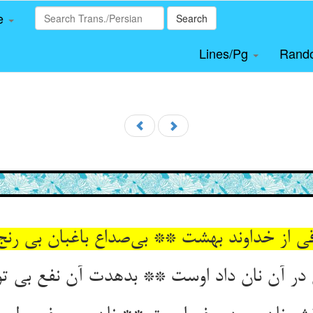
le
Search
Lines/Pg
Rand
ی از خداوند بهشت ** بی‌صداع باغبان بی ر
ن در آن نان داد اوست ** بدهدت آن نفع بی 