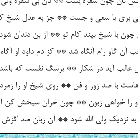
ش نان چون سفره‌ایست ** نان بی سفره ولی ر
ی بری با سعی و جست ** جز به عدل شیخ کو
چون با شیخ بیند کام تو ** از بن دندان شود ا
 آن گاو رام آنگاه شد ** کز دم داود او آگاه
 غالب آید در شکار ** برسگ نفست که باشد 
است با صد زور و فن ** روی شیخ او را زمرد
و را خواهی زبون ** چون خران سیخش کن آ
ه نزدیک ولی الله شود ** آن زبان صد گزش 