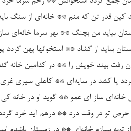
ن جمع گردد استخوانش ** زخم سرما خرد گ
د کین قدر تن که منم ** خانه‌ای از سنگ باید
تان بیاید من بچنگ ** بهر سرما خانه‌ای سا
تان بیاید از گشاد ** استخوانها پهن گردد 
ن زفت بیند خویش را ** در کدامین خانه گن
دد پا کشد در سایه‌ای ** کاهلی سیری غری خ
خانه‌ای ساز ای عمو ** گوید او در خانه کی 
حرص تو در وقت درد ** درهم آید خرد گردد 
ز توبه بسازم خانه‌ای ** در زمستان باشدم استا