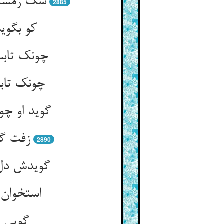
سگ زمستا
2885
کو بگوی
چونک تابس
چونک تابس
گوید او چو
زفت گر
2890
گویدش دل 
استخوان 
گویی ا