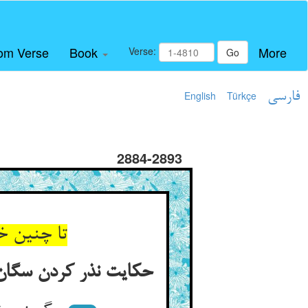
om Verse
Book
More
Verse:
Go
فارسی
Türkçe
English
2884-2893
تا چنین خ
حکایت نذر کردن سگان ه