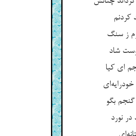
رداند چنانش
 کردنم
زم ز سنگ
پوست شاد
جم ای کیا
ودرایه‌ای
گنجم بگو
در نورد
نه‌ای