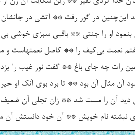
ن خدا کردی نفیر ** زین شکایت آن زن از د
د این‌چنین در گور رفت ** آتشی در جانشان ا
 بنمود او را جنتی ** باقیی سبزی خوشی بی
فتم نعمت بی‌کیف را ** کاصل نعمتهاست و مج
عین رات چه جای باغ ** گفت نور غیب را یزد
ود آن مثال آن بود ** تا برد بوی آنک او حیرا
 دید آن را مست شد ** زان تجلی آن ضعیف 
ی نبشته نام خویش ** آن خود دانستش آن 