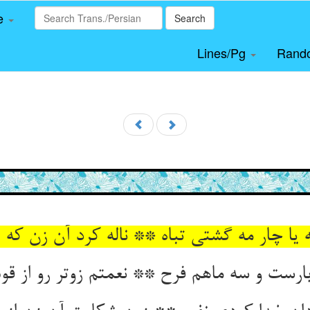
le
Search
Lines/Pg
Rand
 یا چار مه گشتی تباه ** ناله کرد آن زن که ا
بارست و سه ماهم فرح ** نعمتم زوتر رو از ق