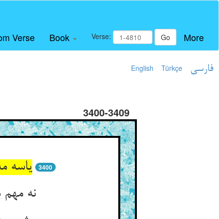
om Verse
Book
More
Verse:
Go
فارسی
Türkçe
English
3400-3409
یاسه مه
3400
نه مهم 