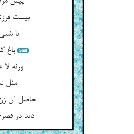
پیش مردا
بیست فرزن
تا شبی
باغ گ
3405
ورنه لا 
مثل نب
حاصل آن زن
دید در قصر