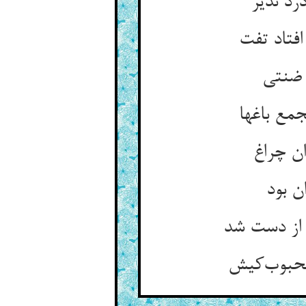
رد نذیر
فتاد تفت
 ضنتی
مع باغها
ان چراغ
ن بود
از دست شد
محبوب‌کیش