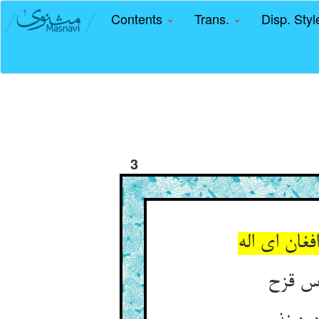
Contents
Trans.
Disp. Sty
3
فغان ای اله
وس قزح