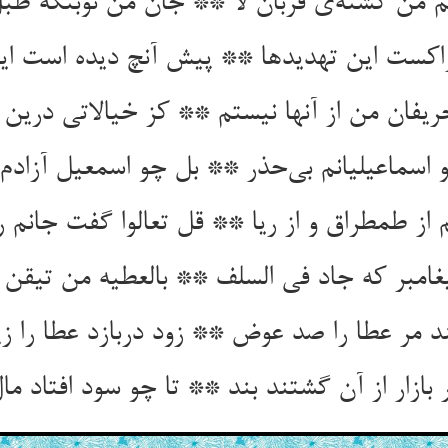
 من کشته‌ی قربان لا ** جان من نوبتگه طبل
اکست این تهدیدها ** پیش آنچ دیده است ای
ریفان من از آنها نیستم ** کز خیالاتی درین 
اسماعیلیانم بی‌حذر ** بل چو اسمعیل آزادم
 از طمطراق و از ریا ** قل تعالوا گفت جانم را
امبر که جاد فی السلف ** بالعطیه من تیقن 
ند مر عطا را صد عوض ** زود دربازد عطا را 
 بازار از آن گشتند بند ** تا چو سود افتاد م