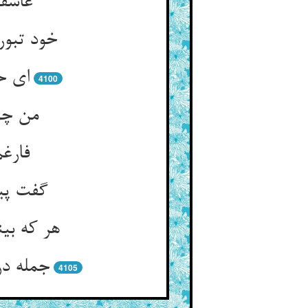
عاشقم
خود تبور
ای ح
4100
من چو 
فارغم
گفت پیغ
هر که بی
جمله در
4105