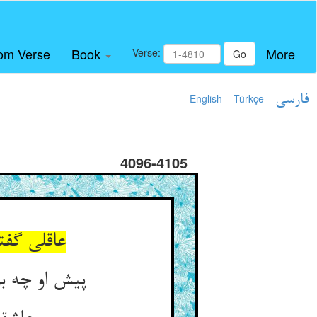
om Verse
Book
More
Verse:
Go
فارسی
Türkçe
English
4096-4105
عاقلی گف
پیش او چه ب