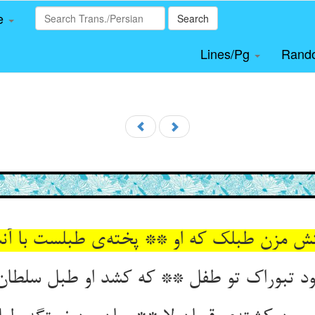
le
Search
Lines/Pg
Rand
تش مزن طبلک که او ** پخته‌ی طبلست با آ
ود تبوراک تو طفل ** که کشد او طبل سلطا