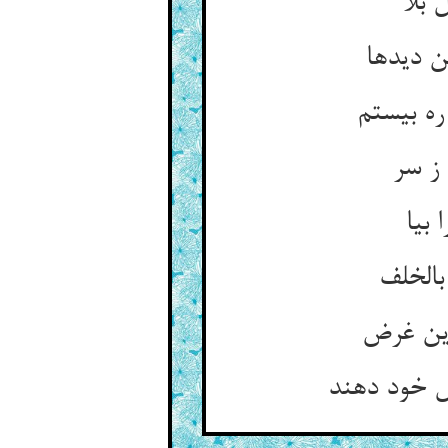
 بلا
ن دیدها
ره بیستم
 ز سر
 بیا
بالخلف
زین غرض
ال خود دهند