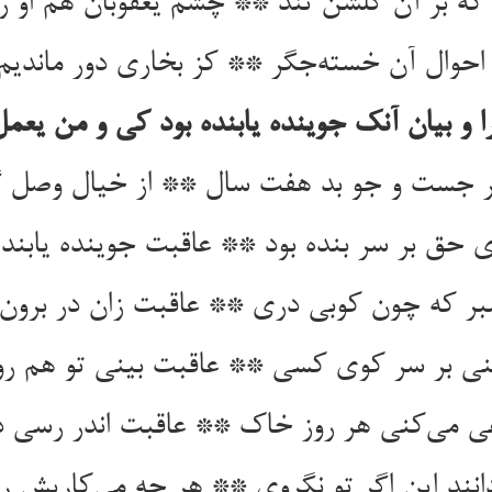
که بر آن گلشن تند ** چشم یعقوبان هم او 
احوال آن خسته‌جگر ** کز بخاری دور ماندیم
و بیان آنک جوینده یابنده بود کی و من یعمل
ر جست و جو بد هفت سال ** از خیال وصل 
ی حق بر سر بنده بود ** عاقبت جوینده یابنده
بر که چون کوبی دری ** عاقبت زان در برون
ی بر سر کوی کسی ** عاقبت بینی تو هم 
ی می‌کنی هر روز خاک ** عاقبت اندر رسی د
انند این اگر تو نگروی ** هر چه می‌کاریش ر