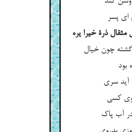
روشن کند
 ای پسر
 مثقال ذرة خیرا یره
گشته چون خیال
 بود
 آید سری
روی کسی
ر آب پاک
وزی بدروی