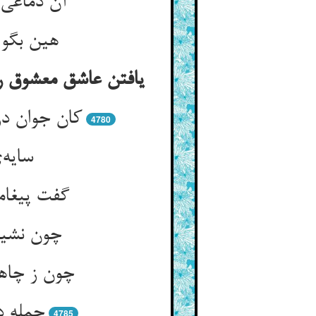
آن دماغی 
هین بگو 
یافتن عاشق معشوق را 
کان جوان د
4780
سایه‌
گفت پیغام
چون نشین
چون ز چاه
جمله د
4785