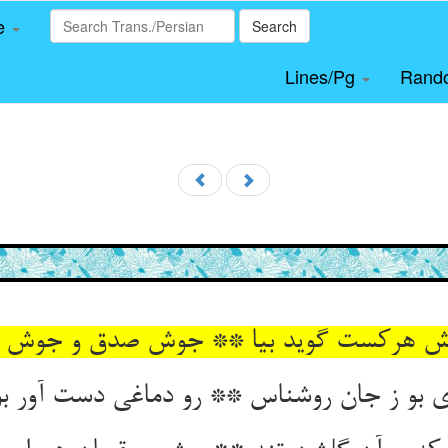
le
Search
Lines/Pg
Rand
 هرکست گوید بیا ** جوش صدق و جوش تزو
ی بو ز جان روشناس ** رو دماغی دست آور 