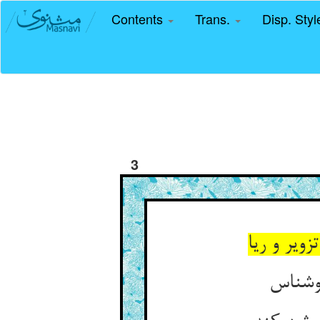
Contents
Trans.
Disp. Sty
3
یر و ریا
بوشناس