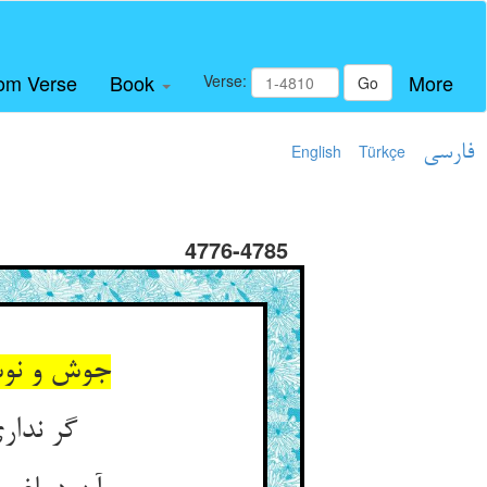
om Verse
Book
More
Verse:
Go
فارسی
Türkçe
English
4776-4785
جوش و نوش
گر ندار