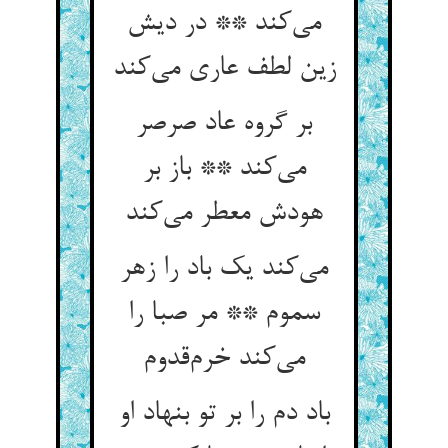
می‌کند ** در دیش
زین لطف عاری می‌کند
بر گروه عاد صرصر
می‌کند ** باز بر
هودش معطر می‌کند
می‌کند یک باد را زهر
سموم ** مر صبا را
می‌کند خرم‌قدوم
باد دم را بر تو بنهاد او