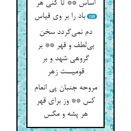
اساس ** تا کنی هر
باد را بر وی قیاس
135
دم نمی‌گردد سخن
بی‌لطف و قهر ** بر
گروهی شهد و بر
قومیست زهر
مروحه جنبان پی انعام
کس ** وز برای قهر
هر پشه و مگس