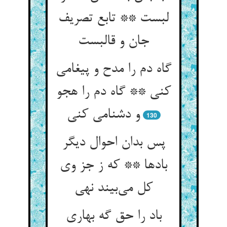
لبست ** تابع تصریف
جان و قالبست
گاه دم را مدح و پیغامی
کنی ** گاه دم را هجو
و دشنامی کنی
130
پس بدان احوال دیگر
بادها ** که ز جز وی
کل می‌بیند نهی
باد را حق گه بهاری