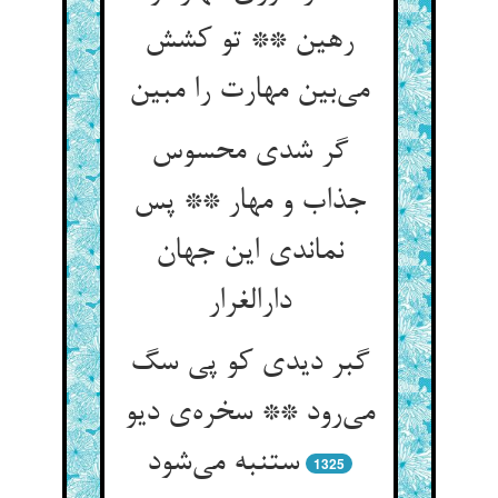
رهین ** تو کشش
می‌بین مهارت را مبین
گر شدی محسوس
جذاب و مهار ** پس
نماندی این جهان
دارالغرار
گبر دیدی کو پی سگ
می‌رود ** سخره‌ی دیو
ستنبه می‌شود
1325