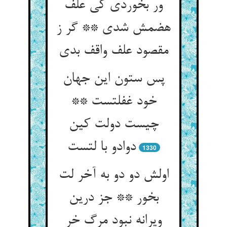
ور بخوردی کی علف
هضمش شدی ** گر ز
مقصود علف واقف بدی
پس ستون این جهان
خود غفلتست **
چیست دولت کین
دوادو با لتست
1330
اولش دو دو به آخر لت
بخور ** جز درین
ویرانه نبود مرگ خر