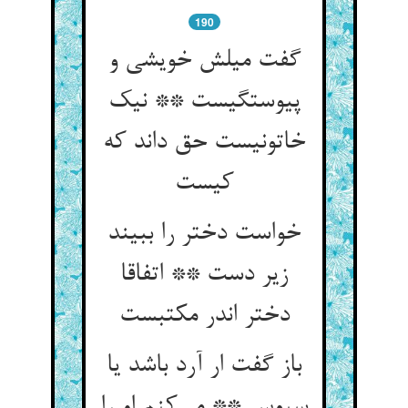
190
گفت میلش خویشی و
پیوستگیست ** نیک
خاتونیست حق داند که
کیست
خواست دختر را ببیند
زیر دست ** اتفاقا
دختر اندر مکتبست
باز گفت ار آرد باشد یا
سبوس ** می‌کنم او را