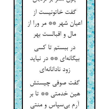
گفت خاتونیست از
اعیان شهر ** مر ورا از
مال و اقبالست بهر
در ببستم تا کسی
بیگانه‌ای ** در نیاید
زود نادانانه‌ای
گفت صوفی چیستش
هین خدمتی ** تا بر
آرم بی‌سپاس و منتی