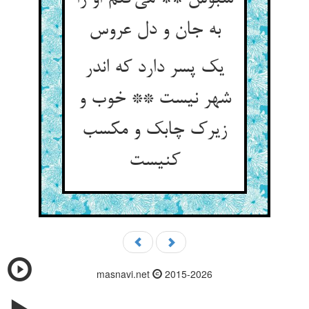
به جان و دل عروس
یک پسر دارد که اندر
شهر نیست ** خوب و
زیرک چابک و مکسب
کنیست
masnavi.net
2015-2026