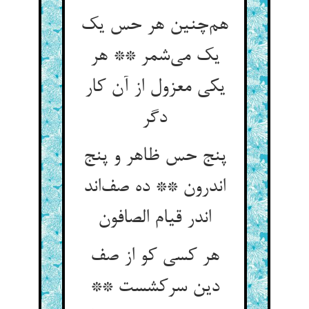
هم‌چنین هر حس یک
یک می‌شمر ** هر
یکی معزول از آن کار
دگر
پنج حس ظاهر و پنج
اندرون ** ده صف‌اند
اندر قیام الصافون
هر کسی کو از صف
دین سرکشست **