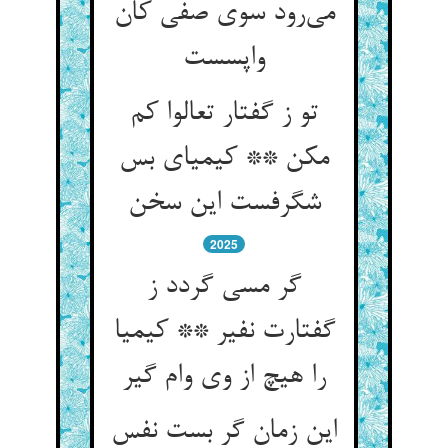
می‌رود سوی صفی کان
واپسست
تو ز گفتار تعالوا کم
مکن ** کیمیای بس
شگرفست این سخن
2025
گر مسی گردد ز
گفتارت نفیر ** کیمیا
را هیچ از وی وام گیر
این زمان گر بست نفس