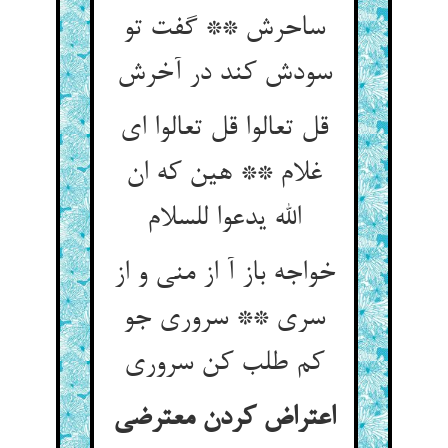
ساحرش ** گفت تو
سودش کند در آخرش
قل تعالوا قل تعالوا ای
غلام ** هین که ان
الله یدعوا للسلام
خواجه باز آ از منی و از
سری ** سروری جو
کم طلب کن سروری
اعتراض کردن معترضی