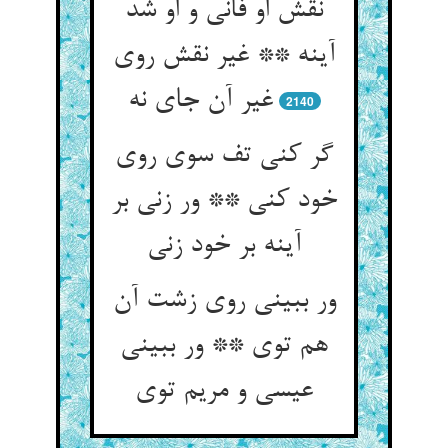
نقش او فانی و او شد
آینه ** غیر نقش روی
غیر آن جای نه
2140
گر کنی تف سوی روی
خود کنی ** ور زنی بر
آینه بر خود زنی
ور ببینی روی زشت آن
هم توی ** ور ببینی
عیسی و مریم توی