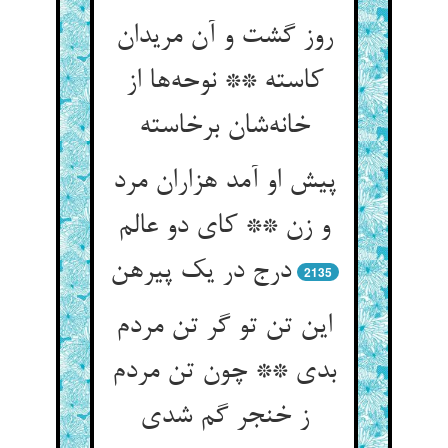
روز گشت و آن مریدان
کاسته ** نوحه‌ها از
خانه‌شان برخاسته
پیش او آمد هزاران مرد
و زن ** کای دو عالم
درج در یک پیرهن
2135
این تن تو گر تن مردم
بدی ** چون تن مردم
ز خنجر گم شدی