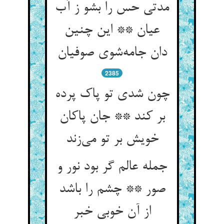
مدتی حس را بشو ز آب
عیان ** این چنین
دان جامه‌شوی صوفیان
2385
چون شدی تو پاک پرده
بر کند ** جان پاکان
خویش بر تو می‌زند
جمله عالم گر بود نور و
صور ** چشم را باشد
از آن خوبی خبر