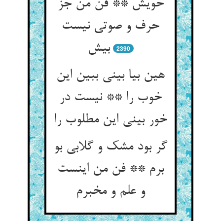
خویش ** فن من جز
حرف و صوتی نیست
بیش
2390
هین بیا بینی ببین این
خوب را ** نیست در
خور بینی این مطلوب را
گر بود مشک و گلابی بو
برم ** فن من اینست
و علم و مخبرم