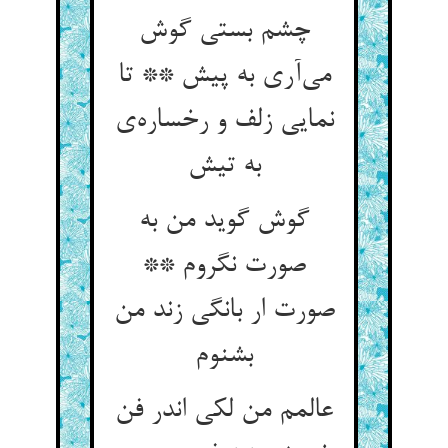
چشم بستی گوش
می‌آری به پیش ** تا
نمایی زلف و رخساره‌ی
به تیش
گوش گوید من به
صورت نگروم **
صورت ار بانگی زند من
بشنوم
عالمم من لکی اندر فن