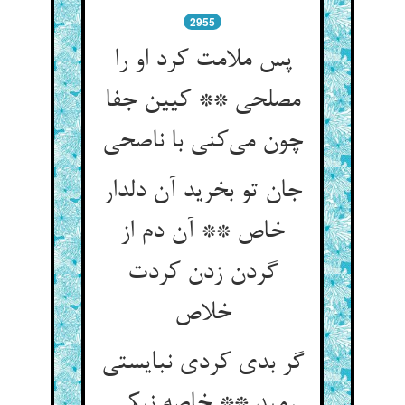
2955
پس ملامت کرد او را
مصلحی ** کیین جفا
چون می‌کنی با ناصحی
جان تو بخرید آن دلدار
خاص ** آن دم از
گردن زدن کردت
خلاص
گر بدی کردی نبایستی
رمید ** خاصه نیکی