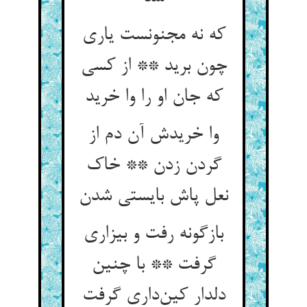
که نه مجنونست یاری
چون برید ** از کسی
که جان او را وا خرید
وا خریدش آن دم از
گردن زدن ** خاک
نعل پاش بایستی شدن
بازگونه رفت و بیزاری
گرفت ** با چنین
دلدار کین‌داری گرفت