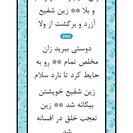
و بلا ** زین شفیع
آزرد و برگشت از ولا
2950
دوستی ببرید زان
مخلص تمام ** رو به
حایط کرد تا نارد سلام
زین شفیع خویشتن
بیگانه شد ** زین
تعجب خلق در افسانه
شد