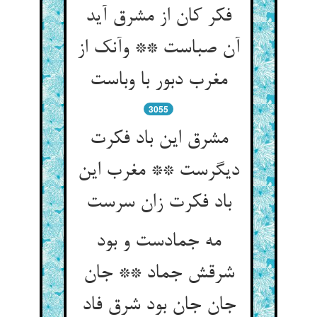
فکر کان از مشرق آید
آن صباست ** وآنک از
مغرب دبور با وباست
3055
مشرق این باد فکرت
دیگرست ** مغرب این
باد فکرت زان سرست
مه جمادست و بود
شرقش جماد ** جان
جان جان بود شرق فاد