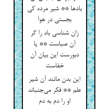
بادها ** شیر مرده کی
بجستی در هوا
زان شناسی باد را گر
آن صباست ** یا
دبورست این بیان آن
خفاست
این بدن مانند آن شیر
علم ** فکر می‌جنباند
او را دم به دم