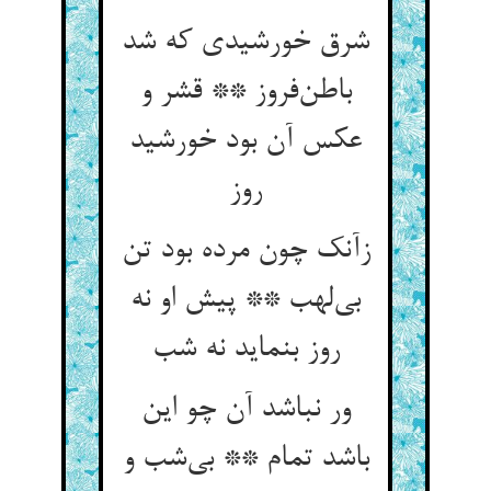
شرق خورشیدی که شد
باطن‌فروز ** قشر و
عکس آن بود خورشید
روز
زآنک چون مرده بود تن
بی‌لهب ** پیش او نه
روز بنماید نه شب
ور نباشد آن چو این
باشد تمام ** بی‌شب و