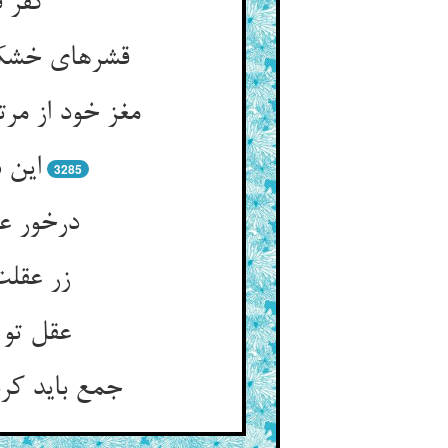
کفر ق
قشرهای خشک 
مغز خود از م
این 
3285
درخور عق
زر عقلت
عقل تو 
جمع باید کر