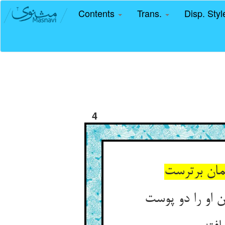
Contents
Trans.
Disp. Sty
4
مان برترست
 او را دو پوست