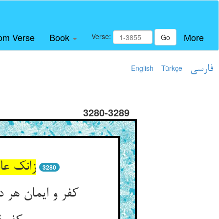
om Verse
Book
More
Verse:
Go
فارسی
Türkçe
English
3280-3289
زانک عا
3280
کفر و ایمان هر 