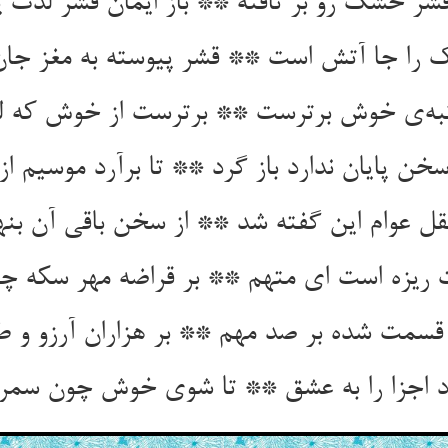
شر خشک رو بر تافته ** باز ایمان قشر لذت ی
را جا آتش است ** قشر پیوسته به مغز ج
رتبه‌ی خوش برترست ** برترست از خوش که
سخن پایان ندارد باز گرد ** تا برآرد موسیم از
ل عوام این گفته شد ** از سخن باقی آن بن
 ریزه است ای متهم ** بر قراضه مهر سکه چ
قسمت شده بر صد مهم ** بر هزاران آرزو و ط
د اجزا را به عشق ** تا شوی خوش چون سمر