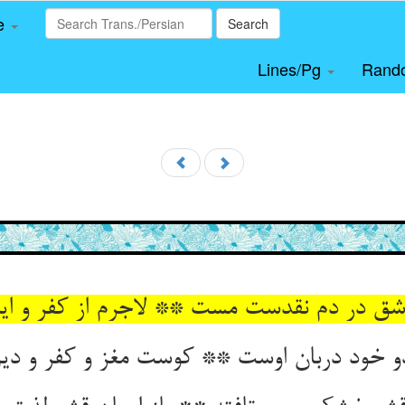
le
Search
Lines/Pg
Rand
شق در دم نقدست مست ** لاجرم از کفر و ای
دو خود دربان اوست ** کوست مغز و کفر و دین