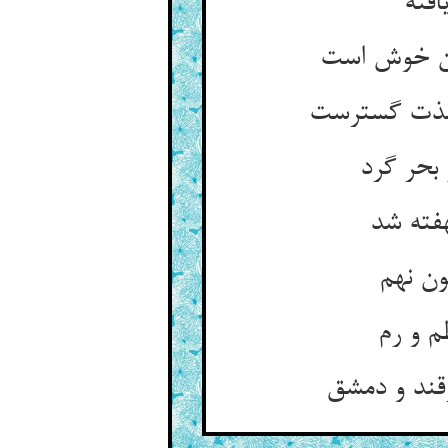
افته
ان خوش است
 لذت گسترست
 بحر گرد
هفته شد
ون نهم
م و رم
قند و دمشق