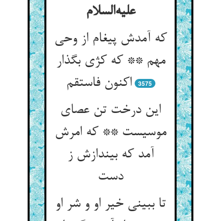
علیه‌السلام
که آمدش پیغام از وحی
مهم ** که کژی بگذار
اکنون فاستقم
3575
این درخت تن عصای
موسیست ** که امرش
آمد که بیندازش ز
دست
تا ببینی خیر او و شر او