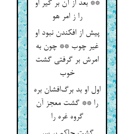
** بعد از آن بر گیر او
را ز امر هو
پیش از افکندن نبود او
غیر چوب ** چون به
امرش بر گرفتی گشت
خوب
اول او بد برگ‌افشان بره
را ** گشت معجز آن
گروه غره را
گشت حاکم بر سر