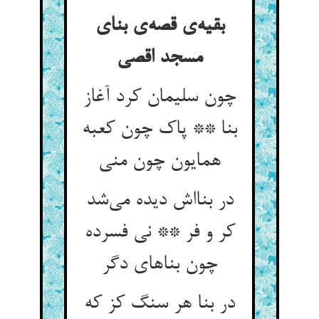
بقیه‌ی قصه‌ی بنای
مسجد اقصی
چون سلیمان کرد آغاز
بنا ** پاک چون کعبه
همایون چون منی
در بنااش دیده می‌شد
کر و فر ** نی فسرده
چون بناهای دگر
در بنا هر سنگ کز که