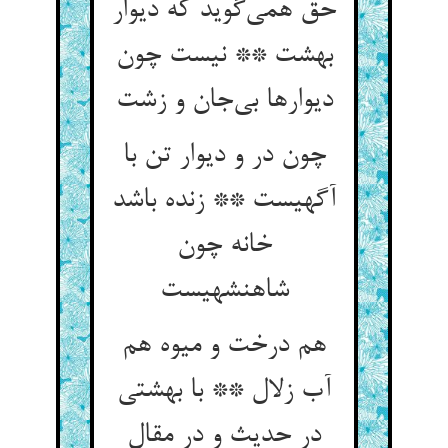
حق همی‌گوید که دیوار
بهشت ** نیست چون
دیوارها بی‌جان و زشت
چون در و دیوار تن با
آگهیست ** زنده باشد
خانه چون
شاهنشهیست
هم درخت و میوه هم
آب زلال ** با بهشتی
در حدیث و در مقال