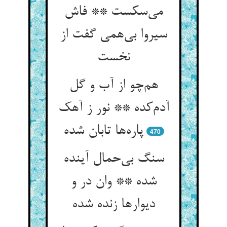
می‌سکست ** فاش
سیروا بی‌همی گفت از
نخست
هم‌چو از آب و گل
آدم‌کده ** نور ز آهک
پاره‌ها تابان شده
470
سنگ بی‌حمال آینده
شده ** وان در و
دیوارها زنده شده