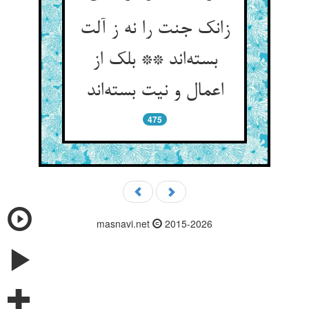
زانک جنت را نه ز آلت
بسته‌اند ** بلک از
اعمال و نیت بسته‌اند
475
masnavi.net
2015-2026