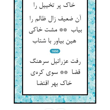
خاک پر تخییل را
آن ضعیف زال ظالم را
بیاب ** مشت خاکی
هین بیاور با شتاب
1650
رفت عزرائیل سرهنگ
قضا ** سوی کره‌ی
خاک بهر اقتضا