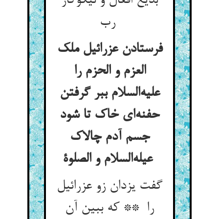
بدیع افعال و نیکوکار
رب
فرستادن عزرائیل ملک
العزم و الحزم را
علیه‌السلام ببر گرفتن
حفنه‌ای خاک تا شود
جسم آدم چالاک
عیله‌السلام و الصلوة
گفت یزدان زو عزرائیل
را ** که ببین آن