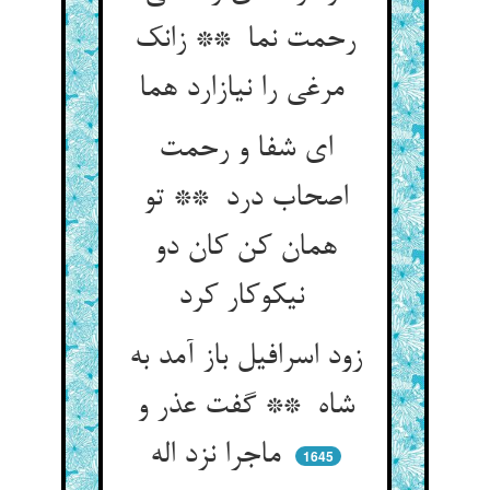
رحمت نما ** زانک
مرغی را نیازارد هما
ای شفا و رحمت
اصحاب درد ** تو
همان کن کان دو
نیکوکار کرد
زود اسرافیل باز آمد به
شاه ** گفت عذر و
ماجرا نزد اله
1645