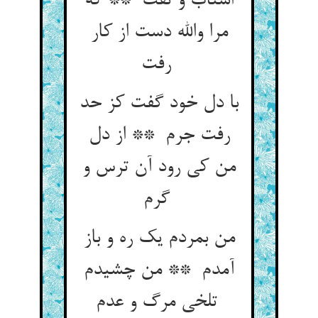
اشتاب و تفت ** که
مرا والله دست از کار
رفت
با دل خود گفت کز حد
رفت جرم ** از دل
من کی رود آن ترس و
گرم
من بمردم یک ره و باز
آمدم ** من چشیدم
تلخی مرگ و عدم