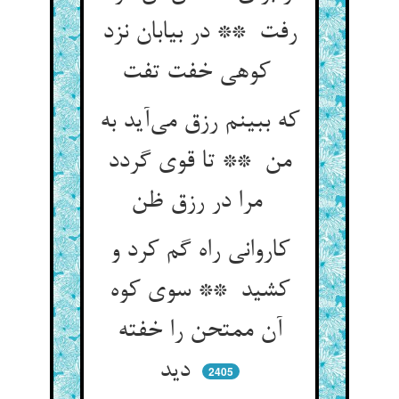
رفت ** در بیابان نزد
کوهی خفت تفت
که ببینم رزق می‌آید به
من ** تا قوی گردد
مرا در رزق ظن
کاروانی راه گم کرد و
کشید ** سوی کوه
آن ممتحن را خفته
دید
2405