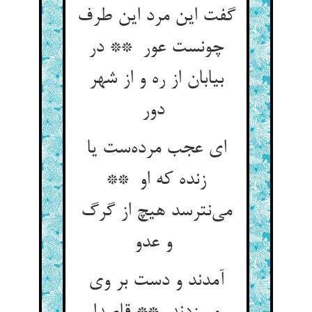
گفت این مرد این طرف
چونست عور ** در
بیابان از ره و از شهر
دور
ای عجب مرده‌ست یا
زنده که او **
می‌نترسد هیچ از گرگ
و عدو
آمدند و دست بر وی