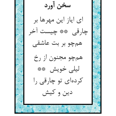
سخن آورد
ای ایاز این مهرها بر
چارقی ** چیست آخر
هم‌چو بر بت عاشقی
هم‌چو مجنون از رخ
لیلی خویش **
کرده‌ای تو چارقی را
دین و کیش