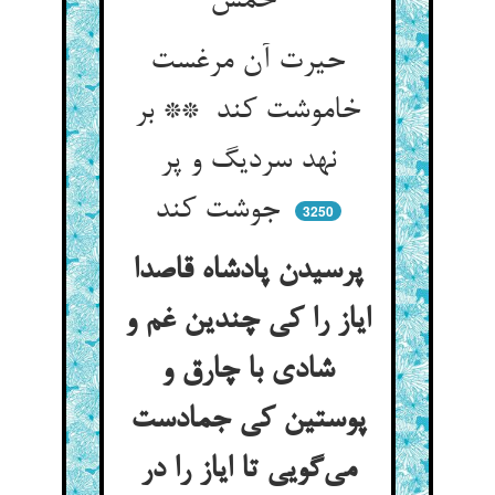
خمش
حیرت آن مرغست
خاموشت کند ** بر
نهد سردیگ و پر
جوشت کند
3250
پرسیدن پادشاه قاصدا
ایاز را کی چندین غم و
شادی با چارق و
پوستین کی جمادست
می‌گویی تا ایاز را در