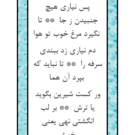
پس نیاری هیچ
جنبیدن ز جا ** تا
نگیرد مرغ خوب تو هوا
دم نیاری زد ببندی
سرفه را ** تا نباید که
بپرد آن هما
ور کست شیرین بگوید
یا ترش ** بر لب
انگشتی نهی یعنی